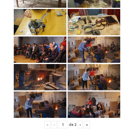
«
‹
de
2
›
»