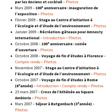
par les Anciens et cocktail
–
Photos
e
Mars 2009 –
100
anniversaire : inauguration de
l’exposition
–
Photos
Février 2009 –
Stage au Centre d’initiation à
l’écologie et d’étude de l’environnement
–
Photos
Janvier 2009 –
Récréation-gâteaux pour Amnesty
International
–
Introduction
–
Photos
e
Octobre 2008 –
100
anniversaire : soirée
d’ouverture
–
Photos
Octobre 2008 –
Voyage de fin d’études à Florence
–
Compte-rendu
–
Photos
Novembre 2007 –
Stage au Centre d’initiation à
l’écologie et d’étude de l’environnement
–
Photos
Octobre 2007 –
Voyage de fin d’études à Rome
e
(6
année)
–
Introduction
–
Compte-rendu
–
Photos
23 mars 2007 –
Cross de l’Athénée au Square
Ambiorix
–
Photos
e
Mars 2007 –
Séjour à Butgenbach (3
année)
–
Photos