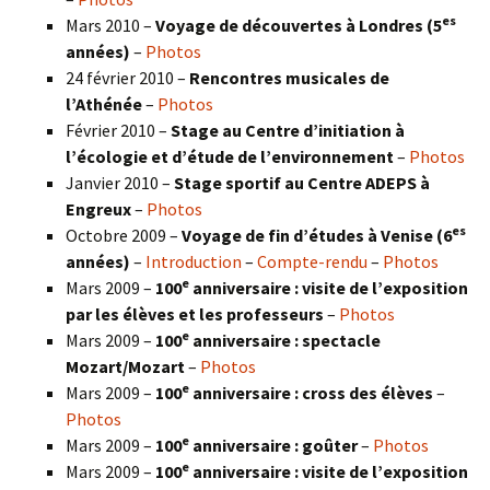
es
Mars 2010 –
Voyage de découvertes à Londres
(5
années)
–
Photos
24 février 2010 –
Rencontres musicales de
l’Athénée
–
Photos
Février 2010 –
Stage au Centre d’initiation à
l’écologie et d’étude de l’environnement
–
Photos
Janvier 2010 –
Stage sportif au Centre ADEPS à
Engreux
–
Photos
es
Octobre 2009 –
Voyage de fin d’études à Venise (6
années)
–
Introduction
–
Compte-rendu
–
Photos
e
Mars 2009 –
100
anniversaire : visite de l’exposition
par les élèves et les professeurs
–
Photos
e
Mars 2009 –
100
anniversaire : spectacle
Mozart/Mozart
–
Photos
e
Mars 2009 –
100
anniversaire : cross des élèves
–
Photos
e
Mars 2009 –
100
anniversaire : goûter
–
Photos
e
Mars 2009 –
100
anniversaire : visite de l’exposition