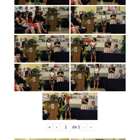
«
‹
de
2
›
»