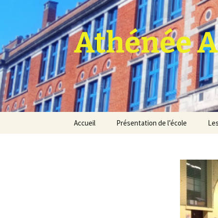
Athénée A
Aller
Accueil
Présentation de l’école
Les
au
contenu
Pro