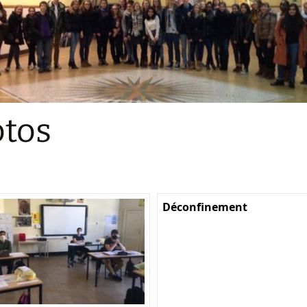
Sections
Initiatives pédagogiques
Stage d’écologie
Examens 3e degr
Les échanges
tos
linguistiques
Méthode de travai
Déconfinement