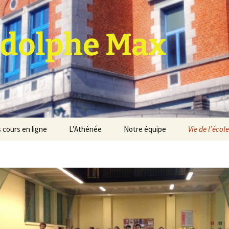
dolphe Max
 cours en ligne
L’Athénée
Notre équipe
Vie de l’école
jet d’établissement
Espace professeurs
Projets éducatif et
pédagogique
Service de médiation
Règlement d’ordre
intérieur
Les Anciens
Règlement général des
Conseil de participation
études