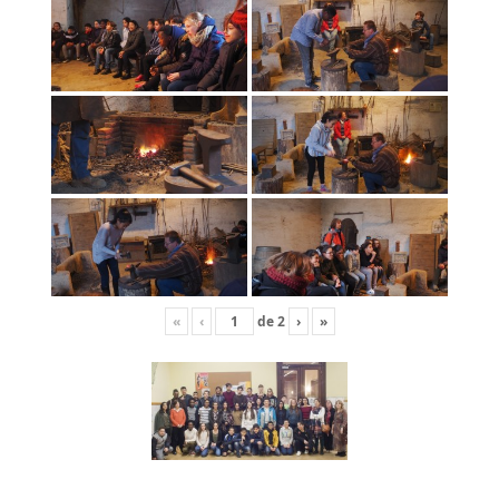
«
‹
de
2
›
»