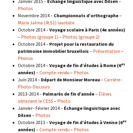
Janvier 2015 –
Échange linguistique avec Dilsen
–
Photos
Novembre 2014 –
Championnats d’orthographe
–
Maria Jalma (4LS1) lauréate
Octobre 2014 –
Voyage scolaire à Paris (4e années)
–
Photos (groupe 1)
–
Photos (groupe 2)
Octobre 2014 –
Projet pour la restauration du
patrimoine immobilier bruxellois
–
Présentation
–
Photos
es
Octobre 2014 –
Voyage de fin d’études à Rome (6
années)
–
Compte-rendu
–
Photos
Juin 2014 –
Départ de Monsieur Moreau
–
Carrière-
Photo-Discours
2013-2014 –
Palmarès de fin d’année
–
Élèves
obtenant le CESS
–
Photo
Janvier- Février 2014 –
Échange linguistique avec
Dilsen
–
Photos
es
Octobre 2013 –
Voyage de fin d’études à Venise (6
années)
–
Compte-rendu
–
Photos