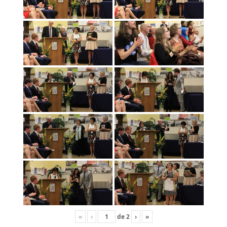
«
‹
de
2
›
»