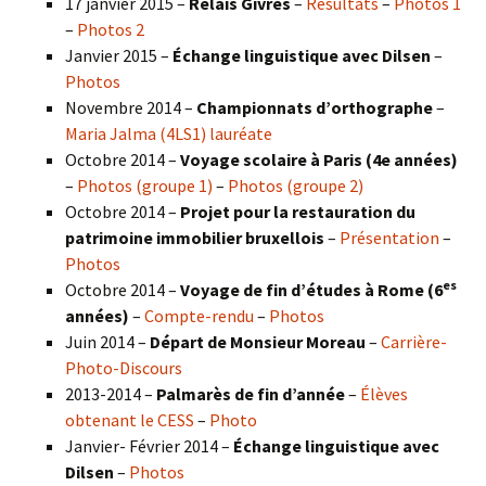
17 janvier 2015 –
Relais Givrés
–
Résultats
–
Photos 1
–
Photos 2
Janvier 2015 –
Échange linguistique avec Dilsen
–
Photos
Novembre 2014 –
Championnats d’orthographe
–
Maria Jalma (4LS1) lauréate
Octobre 2014 –
Voyage scolaire à Paris (4e années)
–
Photos (groupe 1)
–
Photos (groupe 2)
Octobre 2014 –
Projet pour la restauration du
patrimoine immobilier bruxellois
–
Présentation
–
Photos
es
Octobre 2014 –
Voyage de fin d’études à Rome (6
années)
–
Compte-rendu
–
Photos
Juin 2014 –
Départ de Monsieur Moreau
–
Carrière-
Photo-Discours
2013-2014 –
Palmarès de fin d’année
–
Élèves
obtenant le CESS
–
Photo
Janvier- Février 2014 –
Échange linguistique avec
Dilsen
–
Photos