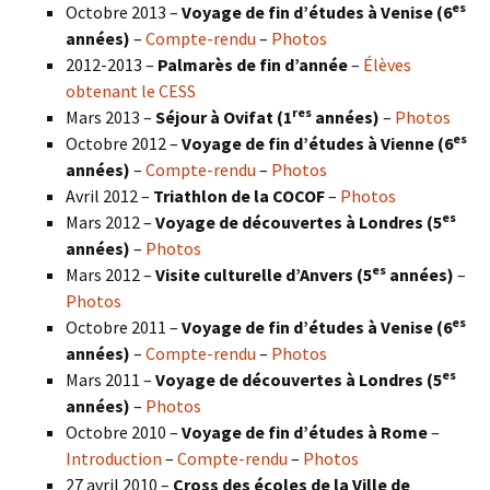
es
Octobre 2013 –
Voyage de fin d’études à Venise (6
années)
–
Compte-rendu
–
Photos
2012-2013 –
Palmarès de fin d’année
–
Élèves
obtenant le CESS
res
Mars 2013 –
Séjour à Ovifat (1
années)
–
Photos
es
Octobre 2012 –
Voyage de fin d’études à Vienne (6
années)
–
Compte-rendu
–
Photos
Avril 2012 –
Triathlon de la COCOF
–
Photos
es
Mars 2012 –
Voyage de découvertes à Londres (5
années)
–
Photos
es
Mars 2012 –
Visite culturelle d’Anvers (5
années)
–
Photos
es
Octobre 2011 –
Voyage de fin d’études à Venise (6
années)
–
Compte-rendu
–
Photos
es
Mars 2011 –
Voyage de découvertes à Londres (5
années)
–
Photos
Octobre 2010 –
Voyage de fin d’études à Rome
–
Introduction
–
Compte-rendu
–
Photos
27 avril 2010 –
Cross des écoles de la Ville de