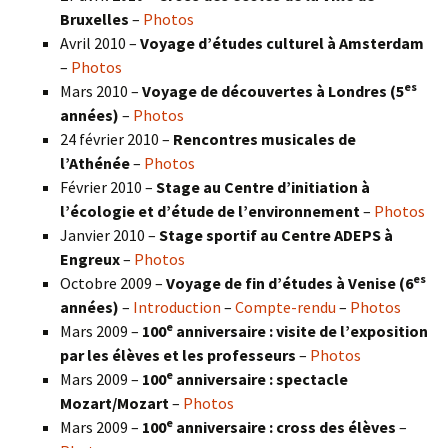
Bruxelles
–
Photos
Avril 2010 –
Voyage d’études culturel à Amsterdam
–
Photos
es
Mars 2010 –
Voyage de découvertes à Londres
(5
années)
–
Photos
24 février 2010 –
Rencontres musicales de
l’Athénée
–
Photos
Février 2010 –
Stage au Centre d’initiation à
l’écologie et d’étude de l’environnement
–
Photos
Janvier 2010 –
Stage sportif au Centre ADEPS à
Engreux
–
Photos
es
Octobre 2009 –
Voyage de fin d’études à Venise (6
années)
–
Introduction
–
Compte-rendu
–
Photos
e
Mars 2009 –
100
anniversaire : visite de l’exposition
par les élèves et les professeurs
–
Photos
e
Mars 2009 –
100
anniversaire : spectacle
Mozart/Mozart
–
Photos
e
Mars 2009 –
100
anniversaire : cross des élèves
–