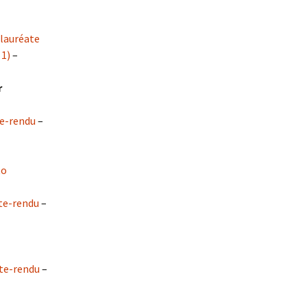
 lauréate
 1)
–
r
e-rendu
–
to
e-rendu
–
e-rendu
–