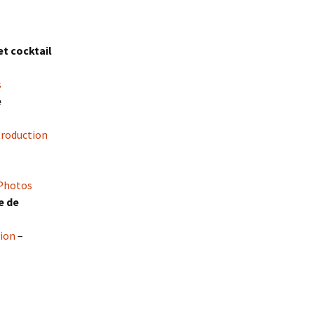
et cocktail
s
e
troduction
Photos
e de
ion
–