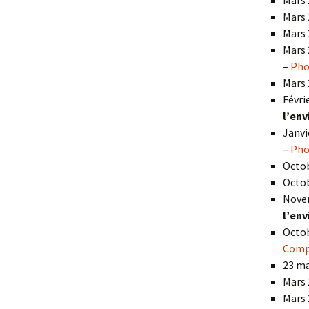
Mars 
Mars 
Mars 
Mars 
–
Pho
Mars 
Févri
l’en
Janvi
–
Pho
Octob
Octob
Nove
l’en
Octob
Comp
23 ma
Mars 
Mars 