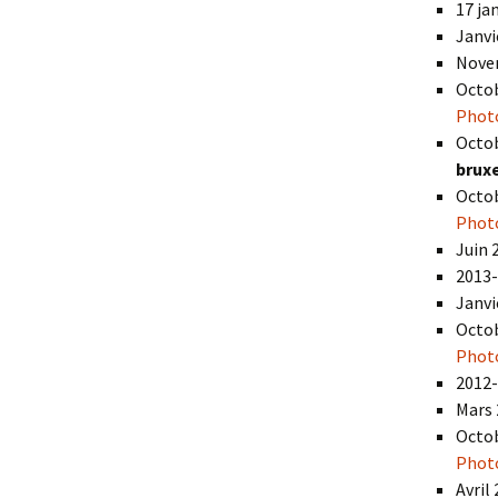
17 ja
Janvi
Nove
Octob
Photo
Octob
bruxe
Octob
Phot
Juin 
2013
Janvi
Octob
Phot
2012
Mars 
Octob
Phot
Avril