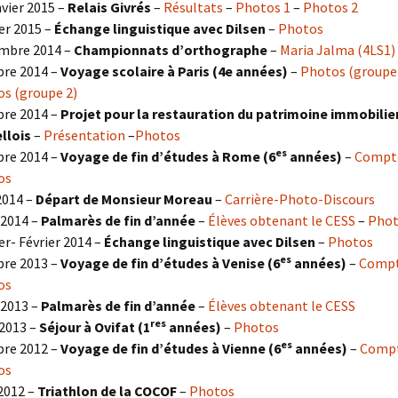
nvier 2015 –
Relais Givrés
–
Résultats
–
Photos 1
–
Photos 2
er 2015 –
Échange linguistique avec Dilsen
–
Photos
mbre 2014 –
Championnats d’orthographe
–
Maria Jalma (4LS1)
re 2014 –
Voyage scolaire à Paris (4e années)
–
Photos (groupe
s (groupe 2)
re 2014 –
Projet pour la restauration du patrimoine immobilie
llois
–
Présentation
–
Photos
es
re 2014 –
Voyage de fin d’études à Rome (6
années)
–
Compt
os
2014 –
Départ de Monsieur Moreau
–
Carrière-Photo-Discours
-2014 –
Palmarès de fin d’année
–
Élèves obtenant le CESS
–
Pho
er- Février 2014 –
Échange linguistique avec Dilsen
–
Photos
es
re 2013 –
Voyage de fin d’études à Venise (6
années)
–
Compt
os
-2013 –
Palmarès de fin d’année
–
Élèves obtenant le CESS
res
2013 –
Séjour à Ovifat (1
années)
–
Photos
es
re 2012 –
Voyage de fin d’études à Vienne (6
années)
–
Compt
os
 2012 –
Triathlon de la COCOF
–
Photos