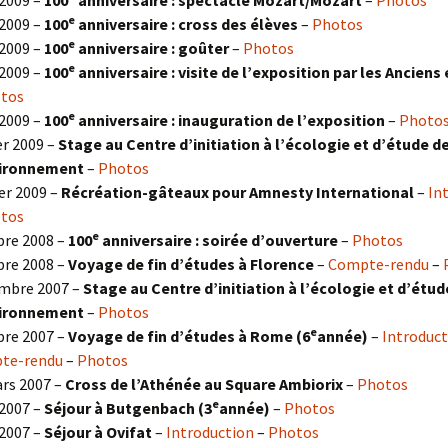
2009 –
100
anniversaire : spectacle Mozart/Mozart
–
Photos
e
2009 –
100
anniversaire : cross des élèves
–
Photos
e
2009 –
100
anniversaire : goûter
–
Photos
e
2009 –
100
anniversaire : visite de l’exposition par les Anciens 
tos
e
2009 –
100
anniversaire : inauguration de l’exposition
–
Photo
er 2009 –
Stage au Centre d’initiation à l’écologie et d’étude d
vironnement
–
Photos
er 2009 –
Récréation-gâteaux pour Amnesty International
–
In
tos
e
re 2008 –
100
anniversaire : soirée d’ouverture
–
Photos
re 2008 –
Voyage de fin d’études à Florence
–
Compte-rendu
–
mbre 2007 –
Stage au Centre d’initiation à l’écologie et d’étud
vironnement
–
Photos
e
re 2007 –
Voyage de fin d’études à Rome (6
année)
–
Introduct
te-rendu
–
Photos
rs 2007 –
Cross de l’Athénée au Square Ambiorix
–
Photos
e
2007 –
Séjour à Butgenbach (3
année)
–
Photos
2007 –
Séjour à Ovifat
–
Introduction
–
Photos