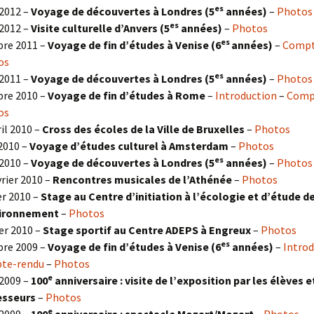
es
2012 –
Voyage de découvertes à Londres (5
années)
–
Photos
es
2012 –
Visite culturelle d’Anvers (5
années)
–
Photos
es
re 2011 –
Voyage de fin d’études à Venise (6
années)
–
Compt
os
es
2011 –
Voyage de découvertes à Londres (5
années)
–
Photos
re 2010 –
Voyage de fin d’études à Rome
–
Introduction
–
Comp
os
ril 2010 –
Cross des écoles de la Ville de Bruxelles
–
Photos
 2010 –
Voyage d’études culturel à Amsterdam
–
Photos
es
2010 –
Voyage de découvertes à Londres
(5
années)
–
Photos
vrier 2010 –
Rencontres musicales de l’Athénée
–
Photos
er 2010 –
Stage au Centre d’initiation à l’écologie et d’étude d
vironnement
–
Photos
er 2010 –
Stage sportif au Centre ADEPS à Engreux
–
Photos
es
re 2009 –
Voyage de fin d’études à Venise (6
années)
–
Introd
te-rendu
–
Photos
e
2009 –
100
anniversaire : visite de l’exposition par les élèves e
esseurs
–
Photos
e