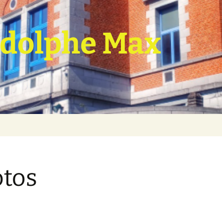
dolphe Max
tos