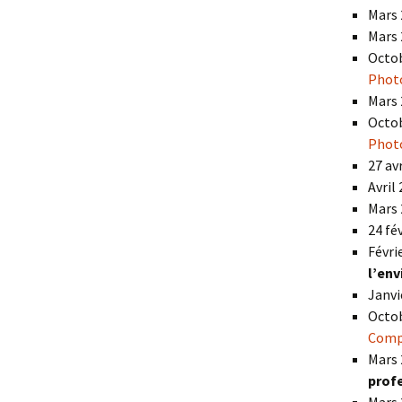
Mars 
Mars 
Octob
Phot
Mars 
Octob
Phot
27 av
Avril
Mars 
24 fé
Févri
l’en
Janvi
Octob
Comp
Mars 
prof