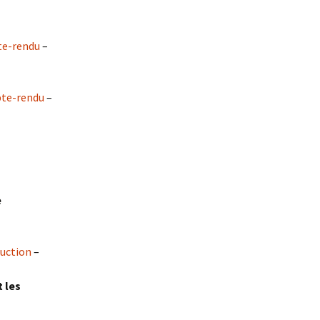
e-rendu
–
te-rendu
–
e
uction
–
t les