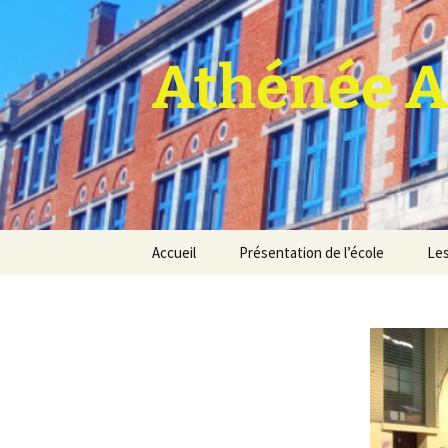
Athénée A
Aller
Accueil
Présentation de l’école
Les
au
contenu
Pro