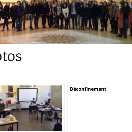
Sections
Initiatives pédagogiques
Stage d’écologie
Examens 3e degr
Les échanges
tos
linguistiques
Méthode de travai
Déconfinement