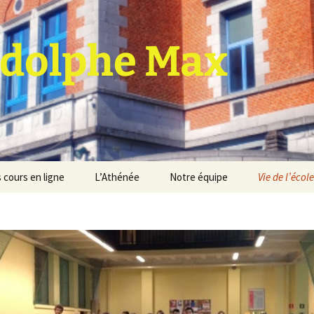
dolphe Max
 cours en ligne
L’Athénée
Notre équipe
Vie de l’école
jet d’établissement
Espace professeurs
Projets éducatif et
pédagogique
Service de médiation
Règlement d’ordre
intérieur
Les Anciens
Règlement général des
Conseil de participation
études