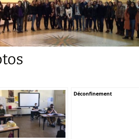
Sections
Initiatives pédagogiques
Stage d’écologie
Examens 3e degr
Les échanges
tos
linguistiques
Méthode de travai
Déconfinement