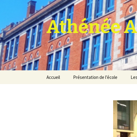
Athénée A
Aller
Accueil
Présentation de l’école
Les
au
contenu
Pro