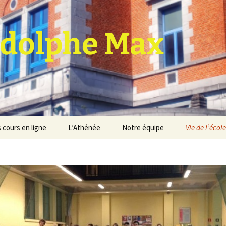
dolphe Max
 cours en ligne
L’Athénée
Notre équipe
Vie de l’école
jet d’établissement
Espace professeurs
Projets éducatif et
pédagogique
Service de médiation
Règlement d’ordre
intérieur
Les Anciens
Règlement général des
Conseil de participation
études