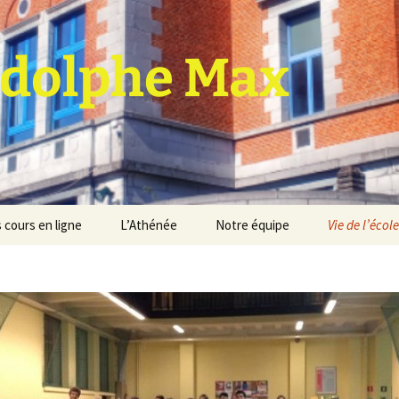
dolphe Max
 cours en ligne
L’Athénée
Notre équipe
Vie de l’école
jet d’établissement
Espace professeurs
Projets éducatif et
pédagogique
Service de médiation
Règlement d’ordre
intérieur
Les Anciens
Règlement général des
Conseil de participation
études