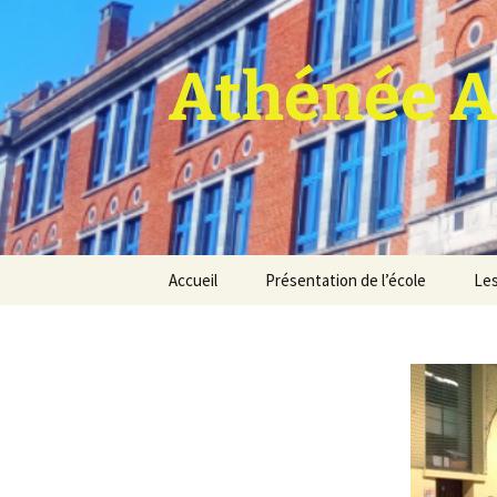
Athénée A
Aller
Accueil
Présentation de l’école
Les
au
contenu
Pro