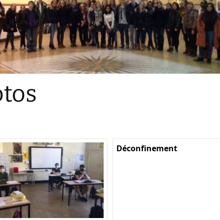
Sections
Initiatives pédagogiques
Stage d’écologie
Examens 3e degr
Les échanges
tos
linguistiques
Méthode de travai
Déconfinement