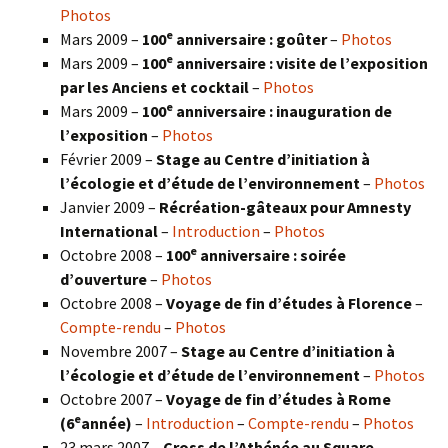
Photos
e
Mars 2009 –
100
anniversaire : goûter
–
Photos
e
Mars 2009 –
100
anniversaire : visite de l’exposition
par les Anciens et cocktail
–
Photos
e
Mars 2009 –
100
anniversaire : inauguration de
l’exposition
–
Photos
Février 2009 –
Stage au Centre d’initiation à
l’écologie et d’étude de l’environnement
–
Photos
Janvier 2009 –
Récréation-gâteaux pour Amnesty
International
–
Introduction
–
Photos
e
Octobre 2008 –
100
anniversaire : soirée
d’ouverture
–
Photos
Octobre 2008 –
Voyage de fin d’études à Florence
–
Compte-rendu
–
Photos
Novembre 2007 –
Stage au Centre d’initiation à
l’écologie et d’étude de l’environnement
–
Photos
Octobre 2007 –
Voyage de fin d’études à Rome
e
(6
année)
–
Introduction
–
Compte-rendu
–
Photos
23 mars 2007 –
Cross de l’Athénée au Square