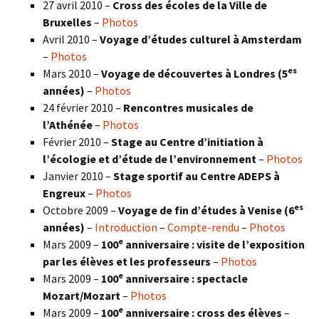
27 avril 2010 –
Cross des écoles de la Ville de
Bruxelles
–
Photos
Avril 2010 –
Voyage d’études culturel à Amsterdam
–
Photos
es
Mars 2010 –
Voyage de découvertes à Londres
(5
années)
–
Photos
24 février 2010 –
Rencontres musicales de
l’Athénée
–
Photos
Février 2010 –
Stage au Centre d’initiation à
l’écologie et d’étude de l’environnement
–
Photos
Janvier 2010 –
Stage sportif au Centre ADEPS à
Engreux
–
Photos
es
Octobre 2009 –
Voyage de fin d’études à Venise (6
années)
–
Introduction
–
Compte-rendu
–
Photos
e
Mars 2009 –
100
anniversaire : visite de l’exposition
par les élèves et les professeurs
–
Photos
e
Mars 2009 –
100
anniversaire : spectacle
Mozart/Mozart
–
Photos
e
Mars 2009 –
100
anniversaire : cross des élèves
–