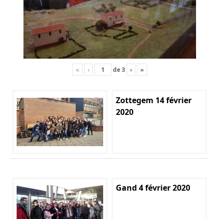
«
‹
de
3
›
»
Zottegem 14 février
2020
Gand 4 février 2020