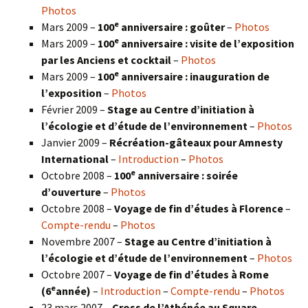
Photos
e
Mars 2009 –
100
anniversaire : goûter
–
Photos
e
Mars 2009 –
100
anniversaire : visite de l’exposition
par les Anciens et cocktail
–
Photos
e
Mars 2009 –
100
anniversaire : inauguration de
l’exposition
–
Photos
Février 2009 –
Stage au Centre d’initiation à
l’écologie et d’étude de l’environnement
–
Photos
Janvier 2009 –
Récréation-gâteaux pour Amnesty
International
–
Introduction
–
Photos
e
Octobre 2008 –
100
anniversaire : soirée
d’ouverture
–
Photos
Octobre 2008 –
Voyage de fin d’études à Florence
–
Compte-rendu
–
Photos
Novembre 2007 –
Stage au Centre d’initiation à
l’écologie et d’étude de l’environnement
–
Photos
Octobre 2007 –
Voyage de fin d’études à Rome
e
(6
année)
–
Introduction
–
Compte-rendu
–
Photos
23 mars 2007 –
Cross de l’Athénée au Square