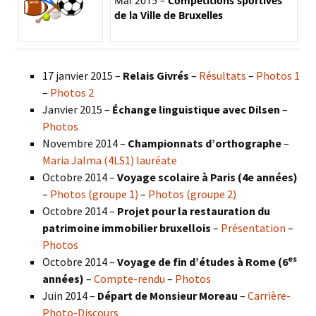
Mai 2015 –
Compétitions sportives
de la Ville de Bruxelles
17 janvier 2015 –
Relais Givrés
–
Résultats
–
Photos 1
–
Photos 2
Janvier 2015 –
Échange linguistique avec Dilsen
–
Photos
Novembre 2014 –
Championnats d’orthographe
–
Maria Jalma (4LS1) lauréate
Octobre 2014 –
Voyage scolaire à Paris (4e années)
–
Photos (groupe 1)
–
Photos (groupe 2)
Octobre 2014 –
Projet pour la restauration du
patrimoine immobilier bruxellois
–
Présentation
–
Photos
es
Octobre 2014 –
Voyage de fin d’études à Rome (6
années)
–
Compte-rendu
–
Photos
Juin 2014 –
Départ de Monsieur Moreau
–
Carrière-
Photo-Discours