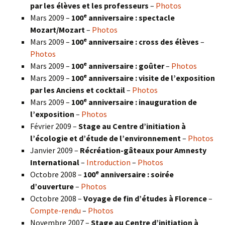
par les élèves et les professeurs
–
Photos
e
Mars 2009 –
100
anniversaire : spectacle
Mozart/Mozart
–
Photos
e
Mars 2009 –
100
anniversaire : cross des élèves
–
Photos
e
Mars 2009 –
100
anniversaire : goûter
–
Photos
e
Mars 2009 –
100
anniversaire : visite de l’exposition
par les Anciens et cocktail
–
Photos
e
Mars 2009 –
100
anniversaire : inauguration de
l’exposition
–
Photos
Février 2009 –
Stage au Centre d’initiation à
l’écologie et d’étude de l’environnement
–
Photos
Janvier 2009 –
Récréation-gâteaux pour Amnesty
International
–
Introduction
–
Photos
e
Octobre 2008 –
100
anniversaire : soirée
d’ouverture
–
Photos
Octobre 2008 –
Voyage de fin d’études à Florence
–
Compte-rendu
–
Photos
Novembre 2007 –
Stage au Centre d’initiation à