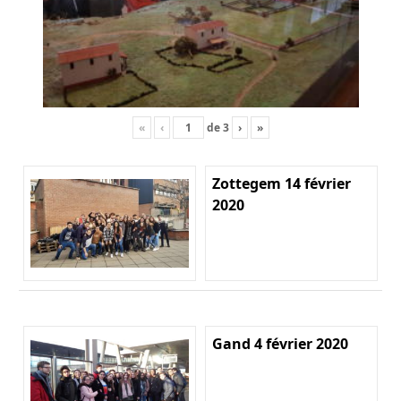
«
‹
de
3
›
»
Zottegem 14 février
2020
Gand 4 février 2020