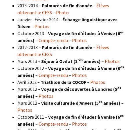
2013-2014 –
Palmarès de fin d’année
–
Élèves
obtenant le CESS
–
Photo
Janvier- Février 2014 –
Échange linguistique avec
Dilsen
–
Photos
es
Octobre 2013 –
Voyage de fin d’études à Venise (6
années)
–
Compte-rendu
–
Photos
2012-2013 –
Palmarès de fin d’année
–
Élèves
obtenant le CESS
res
Mars 2013 –
Séjour à Ovifat (1
années)
–
Photos
es
Octobre 2012 –
Voyage de fin d’études à Vienne (6
années)
–
Compte-rendu
–
Photos
Avril 2012 –
Triathlon de la COCOF
–
Photos
es
Mars 2012 –
Voyage de découvertes à Londres (5
années)
–
Photos
es
Mars 2012 –
Visite culturelle d’Anvers (5
années)
–
Photos
es
Octobre 2011 –
Voyage de fin d’études à Venise (6
années)
–
Compte-rendu
–
Photos
es