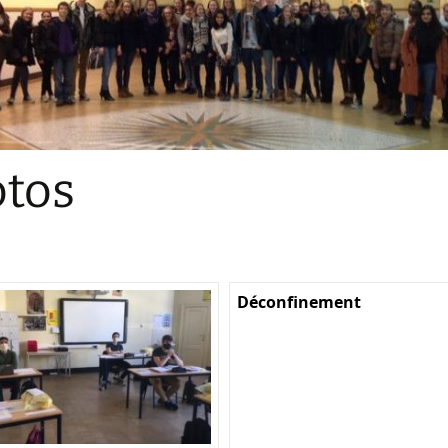
Sections
Initiatives pédagogiques
Stage d’écologie
Examens 3e degr
Les échanges
tos
linguistiques
Méthode de travai
Déconfinement