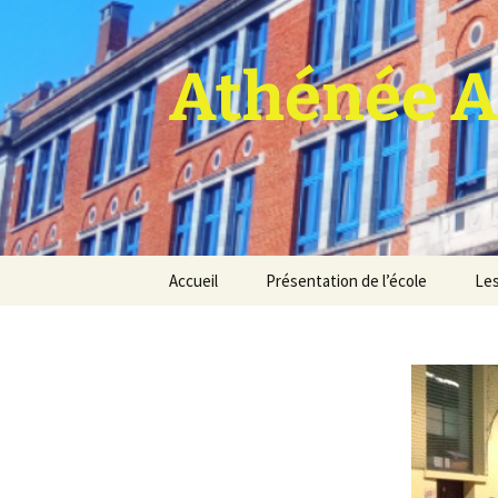
Athénée A
Aller
Accueil
Présentation de l’école
Les
au
contenu
Pro