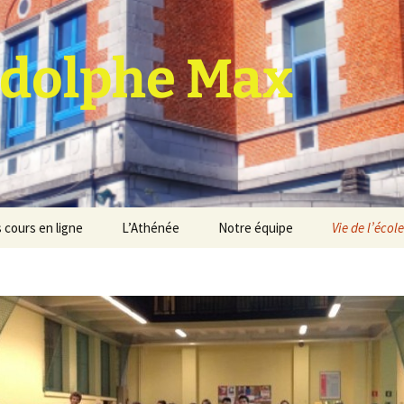
dolphe Max
 cours en ligne
L’Athénée
Notre équipe
Vie de l’école
jet d’établissement
Espace professeurs
Projets éducatif et
pédagogique
Service de médiation
Règlement d’ordre
intérieur
Les Anciens
Règlement général des
Conseil de participation
études