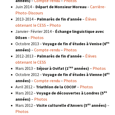
années)
–
Compte-rendu
–
Photos
Juin 2014 –
Départ de Monsieur Moreau
–
Carrière-
Photo-Discours
2013-2014 –
Palmarès de fin d’année
–
Élèves
obtenant le CESS
–
Photo
Janvier- Février 2014 –
Échange linguistique avec
Dilsen
–
Photos
es
Octobre 2013 –
Voyage de fin d’études à Venise (6
années)
–
Compte-rendu
–
Photos
2012-2013 –
Palmarès de fin d’année
–
Élèves
obtenant le CESS
res
Mars 2013 –
Séjour à Ovifat (1
années)
–
Photos
es
Octobre 2012 –
Voyage de fin d’études à Vienne (6
années)
–
Compte-rendu
–
Photos
Avril 2012 –
Triathlon de la COCOF
–
Photos
es
Mars 2012 –
Voyage de découvertes à Londres (5
années)
–
Photos
es
Mars 2012 –
Visite culturelle d’Anvers (5
années)
–
Photos