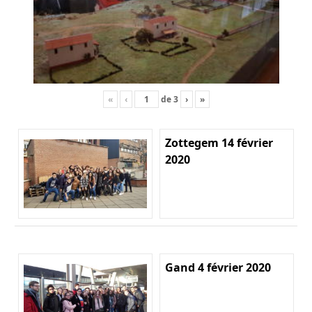
«
‹
de
3
›
»
Zottegem 14 février
2020
Gand 4 février 2020