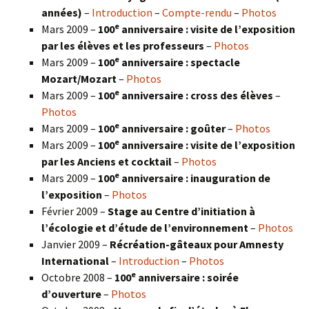
années)
–
Introduction
–
Compte-rendu
–
Photos
e
Mars 2009 –
100
anniversaire : visite de l’exposition
par les élèves et les professeurs
–
Photos
e
Mars 2009 –
100
anniversaire : spectacle
Mozart/Mozart
–
Photos
e
Mars 2009 –
100
anniversaire : cross des élèves
–
Photos
e
Mars 2009 –
100
anniversaire : goûter
–
Photos
e
Mars 2009 –
100
anniversaire : visite de l’exposition
par les Anciens et cocktail
–
Photos
e
Mars 2009 –
100
anniversaire : inauguration de
l’exposition
–
Photos
Février 2009 –
Stage au Centre d’initiation à
l’écologie et d’étude de l’environnement
–
Photos
Janvier 2009 –
Récréation-gâteaux pour Amnesty
International
–
Introduction
–
Photos
e
Octobre 2008 –
100
anniversaire : soirée
d’ouverture
–
Photos