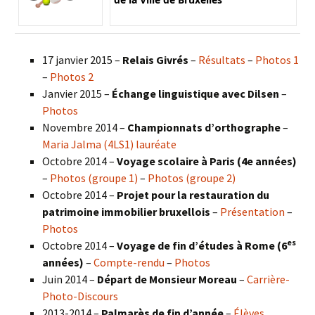
17 janvier 2015 –
Relais Givrés
–
Résultats
–
Photos 1
–
Photos 2
Janvier 2015 –
Échange linguistique avec Dilsen
–
Photos
Novembre 2014 –
Championnats d’orthographe
–
Maria Jalma (4LS1) lauréate
Octobre 2014 –
Voyage scolaire à Paris (4e années)
–
Photos (groupe 1)
–
Photos (groupe 2)
Octobre 2014 –
Projet pour la restauration du
patrimoine immobilier bruxellois
–
Présentation
–
Photos
es
Octobre 2014 –
Voyage de fin d’études à Rome (6
années)
–
Compte-rendu
–
Photos
Juin 2014 –
Départ de Monsieur Moreau
–
Carrière-
Photo-Discours
2013-2014 –
Palmarès de fin d’année
–
Élèves