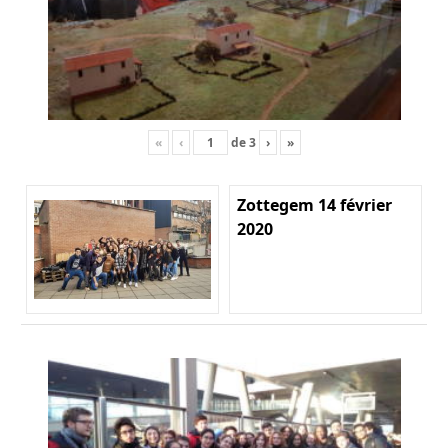
«
‹
de
3
›
»
Zottegem 14 février
2020