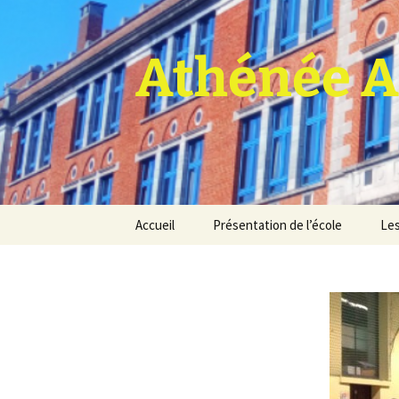
Athénée A
Aller
Accueil
Présentation de l’école
Les
au
contenu
Pro