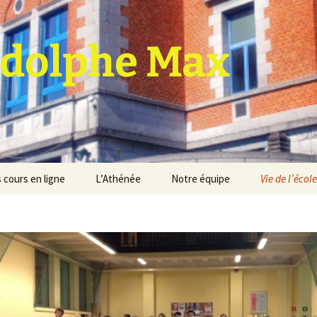
dolphe Max
 cours en ligne
L’Athénée
Notre équipe
Vie de l’école
jet d’établissement
Espace professeurs
Projets éducatif et
pédagogique
Service de médiation
Règlement d’ordre
intérieur
Les Anciens
Règlement général des
Conseil de participation
études