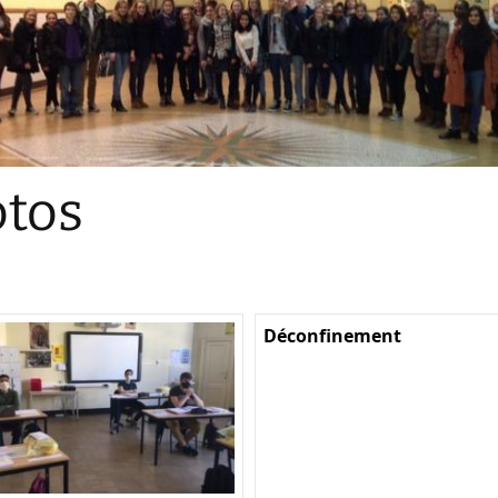
Sections
Initiatives pédagogiques
Stage d’écologie
Examens 3e degr
Les échanges
tos
linguistiques
Méthode de travai
Déconfinement