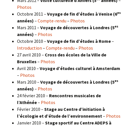
Mars 2012 –
Visite culturelle d’Anvers (5
années)
–
Photos
es
Octobre 2011 –
Voyage de fin d’études à Venise (6
années)
–
Compte-rendu
–
Photos
es
Mars 2011 –
Voyage de découvertes à Londres (5
années)
–
Photos
Octobre 2010 –
Voyage de fin d’études à Rome
–
Introduction
–
Compte-rendu
–
Photos
27 avril 2010 –
Cross des écoles de la Ville de
Bruxelles
–
Photos
Avril 2010 –
Voyage d’études culturel à Amsterdam
–
Photos
es
Mars 2010 –
Voyage de découvertes à Londres
(5
années)
–
Photos
24 février 2010 –
Rencontres musicales de
l’Athénée
–
Photos
Février 2010 –
Stage au Centre d’initiation à
l’écologie et d’étude de l’environnement
–
Photos
Janvier 2010 –
Stage sportif au Centre ADEPS à