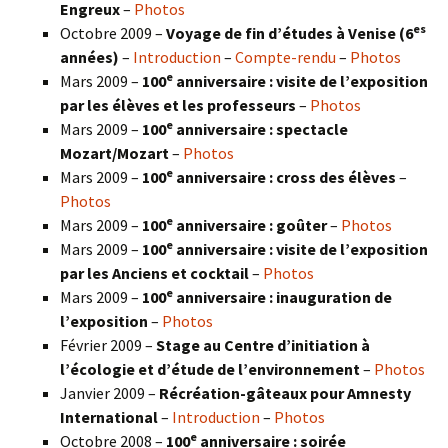
Engreux
–
Photos
es
Octobre 2009 –
Voyage de fin d’études à Venise (6
années)
–
Introduction
–
Compte-rendu
–
Photos
e
Mars 2009 –
100
anniversaire : visite de l’exposition
par les élèves et les professeurs
–
Photos
e
Mars 2009 –
100
anniversaire : spectacle
Mozart/Mozart
–
Photos
e
Mars 2009 –
100
anniversaire : cross des élèves
–
Photos
e
Mars 2009 –
100
anniversaire : goûter
–
Photos
e
Mars 2009 –
100
anniversaire : visite de l’exposition
par les Anciens et cocktail
–
Photos
e
Mars 2009 –
100
anniversaire : inauguration de
l’exposition
–
Photos
Février 2009 –
Stage au Centre d’initiation à
l’écologie et d’étude de l’environnement
–
Photos
Janvier 2009 –
Récréation-gâteaux pour Amnesty
International
–
Introduction
–
Photos
e
Octobre 2008 –
100
anniversaire : soirée