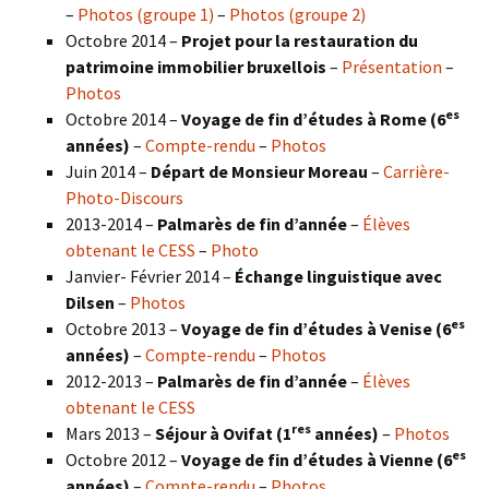
–
Photos (groupe 1)
–
Photos (groupe 2)
Octobre 2014 –
Projet pour la restauration du
patrimoine immobilier bruxellois
–
Présentation
–
Photos
es
Octobre 2014 –
Voyage de fin d’études à Rome (6
années)
–
Compte-rendu
–
Photos
Juin 2014 –
Départ de Monsieur Moreau
–
Carrière-
Photo-Discours
2013-2014 –
Palmarès de fin d’année
–
Élèves
obtenant le CESS
–
Photo
Janvier- Février 2014 –
Échange linguistique avec
Dilsen
–
Photos
es
Octobre 2013 –
Voyage de fin d’études à Venise (6
années)
–
Compte-rendu
–
Photos
2012-2013 –
Palmarès de fin d’année
–
Élèves
obtenant le CESS
res
Mars 2013 –
Séjour à Ovifat (1
années)
–
Photos
es
Octobre 2012 –
Voyage de fin d’études à Vienne (6
années)
–
Compte-rendu
–
Photos