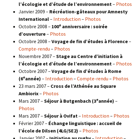
l’écologie et d’étude de l’environnement
–
Photos
Janvier 2009 –
Récréation-gâteaux pour Amnesty
International
–
Introduction
–
Photos
e
Octobre 2008 –
100
anniversaire : soirée
d’ouverture
–
Photos
Octobre 2008 –
Voyage de fin d’études à Florence
–
Compte-rendu
–
Photos
Novembre 2007 –
Stage au Centre d’initiation à
l’écologie et d’étude de l’environnement
–
Photos
Octobre 2007 –
Voyage de fin d’études à Rome
e
(6
année)
–
Introduction
–
Compte-rendu
–
Photos
23 mars 2007 –
Cross de l’Athénée au Square
Ambiorix
–
Photos
e
Mars 2007 –
Séjour à Butgenbach (3
année)
–
Photos
Mars 2007 –
Séjour à Ovifat
–
Introduction
–
Photos
Février 2007 –
Échange linguistique : accueil de
l’école de Dilsen (4LG/SE2)
–
Photos
Janvier 2007 –
Initiation au rugby
–
Introduction
–