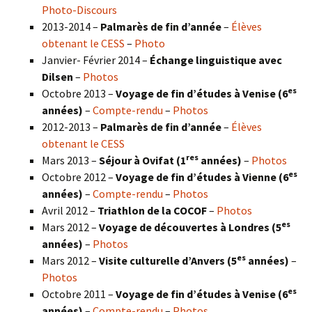
Photo-Discours
2013-2014 –
Palmarès de fin d’année
–
Élèves
obtenant le CESS
–
Photo
Janvier- Février 2014 –
Échange linguistique avec
Dilsen
–
Photos
es
Octobre 2013 –
Voyage de fin d’études à Venise (6
années)
–
Compte-rendu
–
Photos
2012-2013 –
Palmarès de fin d’année
–
Élèves
obtenant le CESS
res
Mars 2013 –
Séjour à Ovifat (1
années)
–
Photos
es
Octobre 2012 –
Voyage de fin d’études à Vienne (6
années)
–
Compte-rendu
–
Photos
Avril 2012 –
Triathlon de la COCOF
–
Photos
es
Mars 2012 –
Voyage de découvertes à Londres (5
années)
–
Photos
es
Mars 2012 –
Visite culturelle d’Anvers (5
années)
–
Photos
es
Octobre 2011 –
Voyage de fin d’études à Venise (6
années)
–
Compte-rendu
–
Photos