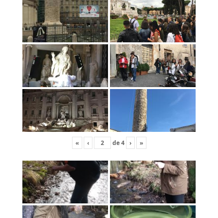
«
‹
de
4
›
»