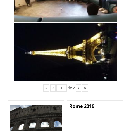
«
‹
de
2
›
»
Rome 2019