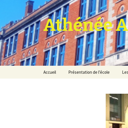
Athénée A
Aller
Accueil
Présentation de l’école
Les
au
contenu
Pro