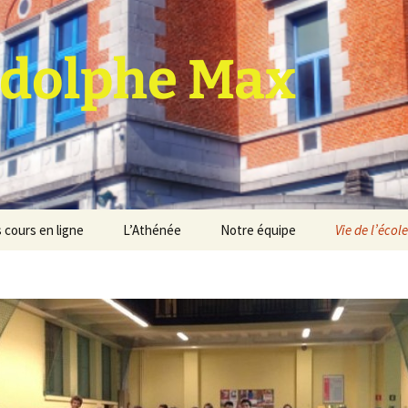
dolphe Max
 cours en ligne
L’Athénée
Notre équipe
Vie de l’école
jet d’établissement
Espace professeurs
Projets éducatif et
pédagogique
Service de médiation
Règlement d’ordre
intérieur
Les Anciens
Règlement général des
Conseil de participation
études