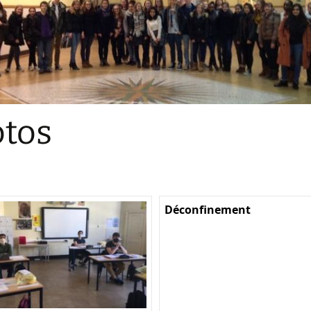
Sections
Initiatives pédagogiques
Stage d’écologie
Examens 3e degr
Les échanges
tos
linguistiques
Méthode de travai
Déconfinement