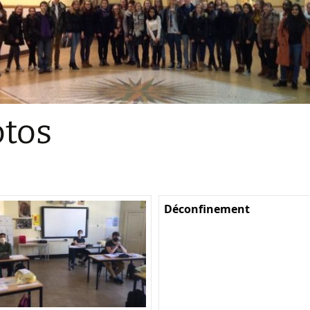
Sections
Initiatives pédagogiques
Stage d’écologie
Examens 3e degr
Les échanges
tos
linguistiques
Méthode de travai
Déconfinement