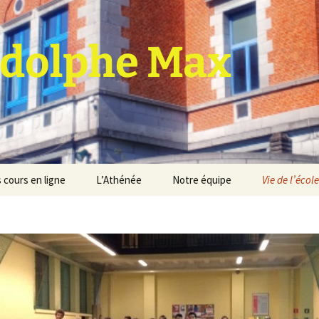
dolphe Max
 cours en ligne
L’Athénée
Notre équipe
Vie de l’école
jet d’établissement
Espace professeurs
Projets éducatif et
pédagogique
Service de médiation
Règlement d’ordre
intérieur
Les Anciens
Règlement général des
Conseil de participation
études