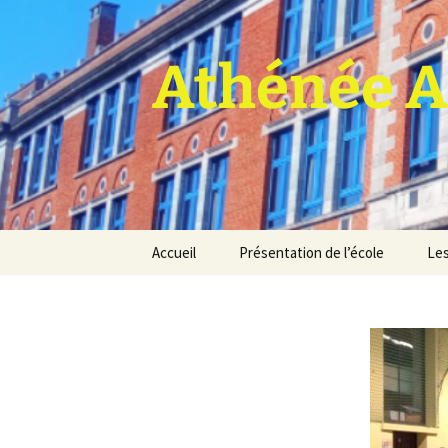
Athénée A
Aller
Accueil
Présentation de l’école
Les
au
contenu
Pro