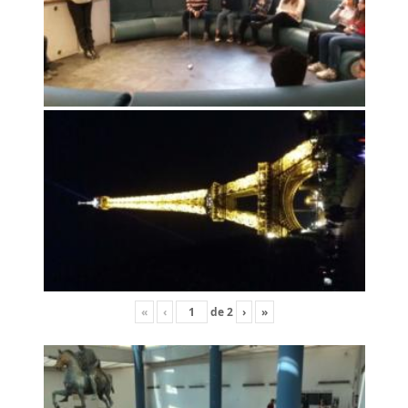
«
‹
de
2
›
»