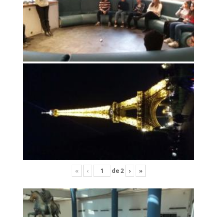
«
‹
de
2
›
»