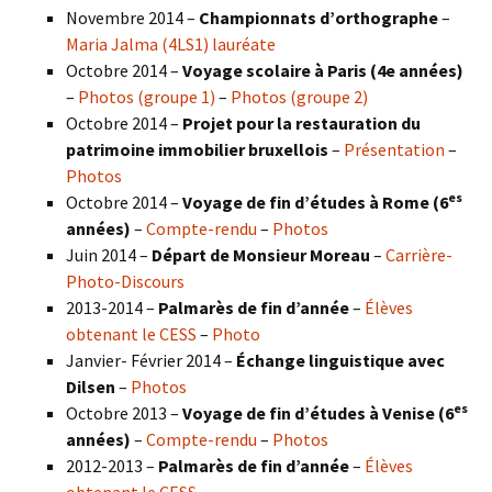
Novembre 2014 –
Championnats d’orthographe
–
Maria Jalma (4LS1) lauréate
Octobre 2014 –
Voyage scolaire à Paris (4e années)
–
Photos (groupe 1)
–
Photos (groupe 2)
Octobre 2014 –
Projet pour la restauration du
patrimoine immobilier bruxellois
–
Présentation
–
Photos
es
Octobre 2014 –
Voyage de fin d’études à Rome (6
années)
–
Compte-rendu
–
Photos
Juin 2014 –
Départ de Monsieur Moreau
–
Carrière-
Photo-Discours
2013-2014 –
Palmarès de fin d’année
–
Élèves
obtenant le CESS
–
Photo
Janvier- Février 2014 –
Échange linguistique avec
Dilsen
–
Photos
es
Octobre 2013 –
Voyage de fin d’études à Venise (6
années)
–
Compte-rendu
–
Photos
2012-2013 –
Palmarès de fin d’année
–
Élèves
obtenant le CESS