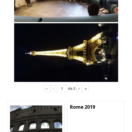
«
‹
de
2
›
»
Rome 2019