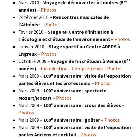
es
Mars 2010 –
Voyage de découvertes à Londres
(5
années)
–
Photos
24 février 2010 –
Rencontres musicales de
l’Athénée
–
Photos
Février 2010 –
Stage au Centre d’initiation à
l’écologie et d’étude de l’environnement
–
Photos
Janvier 2010 –
Stage sportif au Centre ADEPS à
Engreux
–
Photos
es
Octobre 2009 –
Voyage de fin d’études à Venise (6
années)
–
Introduction
–
Compte-rendu
–
Photos
e
Mars 2009 –
100
anniversaire : visite de l’exposition
par les élèves et les professeurs
–
Photos
e
Mars 2009 –
100
anniversaire : spectacle
Mozart/Mozart
–
Photos
e
Mars 2009 –
100
anniversaire : cross des élèves
–
Photos
e
Mars 2009 –
100
anniversaire : goûter
–
Photos
e
Mars 2009 –
100
anniversaire : visite de l’exposition
par les Anciens et cocktail
–
Photos