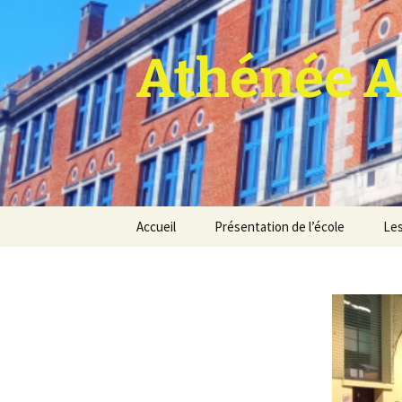
Athénée A
Aller
Accueil
Présentation de l’école
Les
au
contenu
Pro