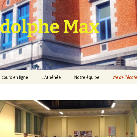
dolphe Max
 cours en ligne
L’Athénée
Notre équipe
Vie de l’école
jet d’établissement
Espace professeurs
Projets éducatif et
pédagogique
Service de médiation
Règlement d’ordre
intérieur
Les Anciens
Règlement général des
Conseil de participation
études