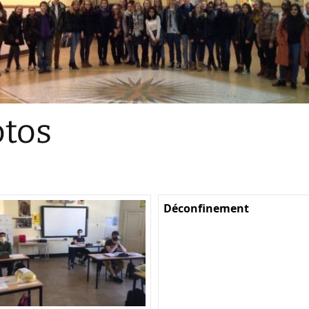
Sections
Initiatives pédagogiques
Stage d’écologie
Examens 3e degr
Les échanges
tos
linguistiques
Méthode de travai
Déconfinement