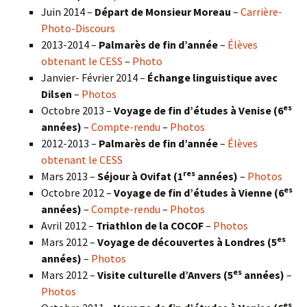
Juin 2014 –
Départ de Monsieur Moreau
–
Carrière-
Photo-Discours
2013-2014 –
Palmarès de fin d’année
–
Élèves
obtenant le CESS
–
Photo
Janvier- Février 2014 –
Échange linguistique avec
Dilsen
–
Photos
es
Octobre 2013 –
Voyage de fin d’études à Venise (6
années)
–
Compte-rendu
–
Photos
2012-2013 –
Palmarès de fin d’année
–
Élèves
obtenant le CESS
res
Mars 2013 –
Séjour à Ovifat (1
années)
–
Photos
es
Octobre 2012 –
Voyage de fin d’études à Vienne (6
années)
–
Compte-rendu
–
Photos
Avril 2012 –
Triathlon de la COCOF
–
Photos
es
Mars 2012 –
Voyage de découvertes à Londres (5
années)
–
Photos
es
Mars 2012 –
Visite culturelle d’Anvers (5
années)
–
Photos
es