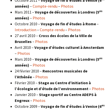
Octobre 2011 –
Voyage de fin d’études à Venise (6
années)
–
Compte-rendu
–
Photos
es
Mars 2011 –
Voyage de découvertes à Londres (5
années)
–
Photos
Octobre 2010 –
Voyage de fin d’études à Rome
–
Introduction
–
Compte-rendu
–
Photos
27 avril 2010 –
Cross des écoles de la Ville de
Bruxelles
–
Photos
Avril 2010 –
Voyage d’études culturel à Amsterdam
–
Photos
es
Mars 2010 –
Voyage de découvertes à Londres
(5
années)
–
Photos
24 février 2010 –
Rencontres musicales de
l’Athénée
–
Photos
Février 2010 –
Stage au Centre d’initiation à
l’écologie et d’étude de l’environnement
–
Photos
Janvier 2010 –
Stage sportif au Centre ADEPS à
Engreux
–
Photos
es
Octobre 2009 –
Voyage de fin d’études à Venise (6