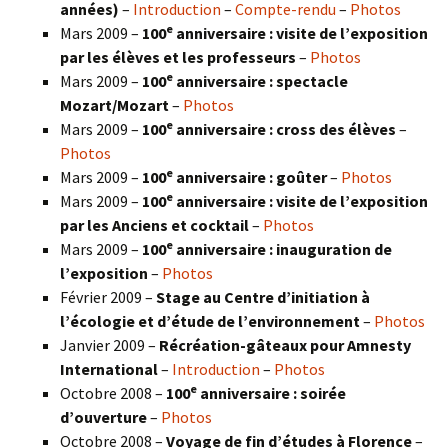
années)
–
Introduction
–
Compte-rendu
–
Photos
e
Mars 2009 –
100
anniversaire : visite de l’exposition
par les élèves et les professeurs
–
Photos
e
Mars 2009 –
100
anniversaire : spectacle
Mozart/Mozart
–
Photos
e
Mars 2009 –
100
anniversaire : cross des élèves
–
Photos
e
Mars 2009 –
100
anniversaire : goûter
–
Photos
e
Mars 2009 –
100
anniversaire : visite de l’exposition
par les Anciens et cocktail
–
Photos
e
Mars 2009 –
100
anniversaire : inauguration de
l’exposition
–
Photos
Février 2009 –
Stage au Centre d’initiation à
l’écologie et d’étude de l’environnement
–
Photos
Janvier 2009 –
Récréation-gâteaux pour Amnesty
International
–
Introduction
–
Photos
e
Octobre 2008 –
100
anniversaire : soirée
d’ouverture
–
Photos
Octobre 2008 –
Voyage de fin d’études à Florence
–