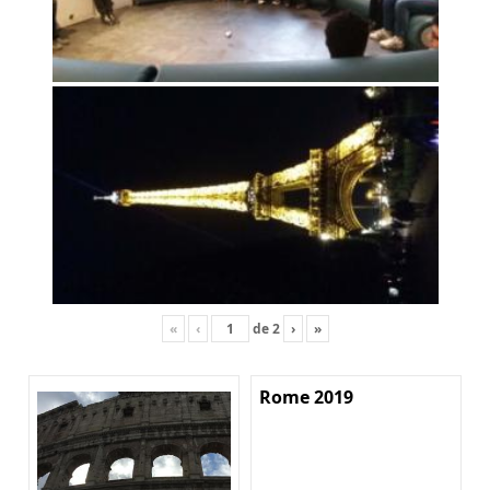
«
‹
de
2
›
»
Rome 2019