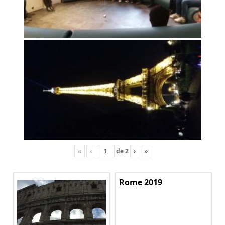
«
‹
de
2
›
»
Rome 2019