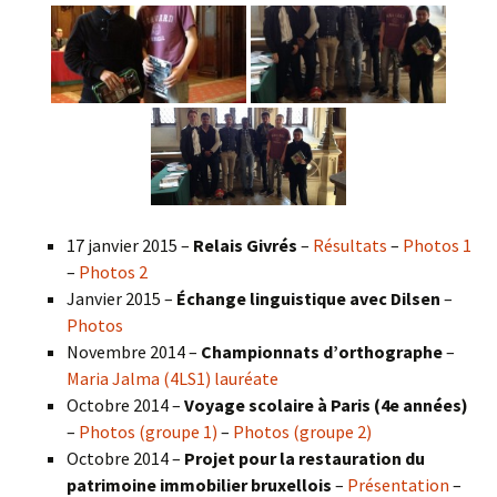
17 janvier 2015 –
Relais Givrés
–
Résultats
–
Photos 1
–
Photos 2
Janvier 2015 –
Échange linguistique avec Dilsen
–
Photos
Novembre 2014 –
Championnats d’orthographe
–
Maria Jalma (4LS1) lauréate
Octobre 2014 –
Voyage scolaire à Paris (4e années)
–
Photos (groupe 1)
–
Photos (groupe 2)
Octobre 2014 –
Projet pour la restauration du
patrimoine immobilier bruxellois
–
Présentation
–