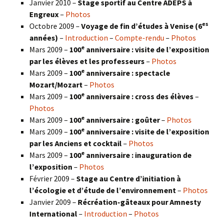
Janvier 2010 –
Stage sportif au Centre ADEPS à
Engreux
–
Photos
es
Octobre 2009 –
Voyage de fin d’études à Venise (6
années)
–
Introduction
–
Compte-rendu
–
Photos
e
Mars 2009 –
100
anniversaire : visite de l’exposition
par les élèves et les professeurs
–
Photos
e
Mars 2009 –
100
anniversaire : spectacle
Mozart/Mozart
–
Photos
e
Mars 2009 –
100
anniversaire : cross des élèves
–
Photos
e
Mars 2009 –
100
anniversaire : goûter
–
Photos
e
Mars 2009 –
100
anniversaire : visite de l’exposition
par les Anciens et cocktail
–
Photos
e
Mars 2009 –
100
anniversaire : inauguration de
l’exposition
–
Photos
Février 2009 –
Stage au Centre d’initiation à
l’écologie et d’étude de l’environnement
–
Photos
Janvier 2009 –
Récréation-gâteaux pour Amnesty
International
–
Introduction
–
Photos