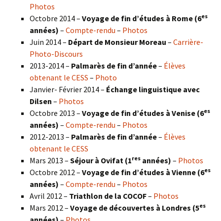
Photos
es
Octobre 2014 –
Voyage de fin d’études à Rome (6
années)
–
Compte-rendu
–
Photos
Juin 2014 –
Départ de Monsieur Moreau
–
Carrière-
Photo-Discours
2013-2014 –
Palmarès de fin d’année
–
Élèves
obtenant le CESS
–
Photo
Janvier- Février 2014 –
Échange linguistique avec
Dilsen
–
Photos
es
Octobre 2013 –
Voyage de fin d’études à Venise (6
années)
–
Compte-rendu
–
Photos
2012-2013 –
Palmarès de fin d’année
–
Élèves
obtenant le CESS
res
Mars 2013 –
Séjour à Ovifat (1
années)
–
Photos
es
Octobre 2012 –
Voyage de fin d’études à Vienne (6
années)
–
Compte-rendu
–
Photos
Avril 2012 –
Triathlon de la COCOF
–
Photos
es
Mars 2012 –
Voyage de découvertes à Londres (5
années)
–
Photos