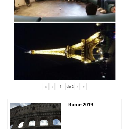
«
‹
de
2
›
»
Rome 2019