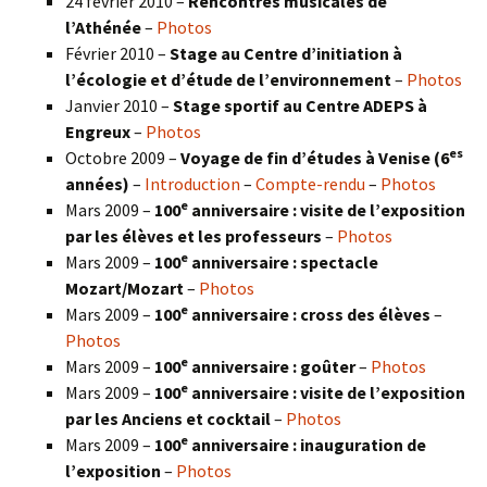
24 février 2010 –
Rencontres musicales de
l’Athénée
–
Photos
Février 2010 –
Stage au Centre d’initiation à
l’écologie et d’étude de l’environnement
–
Photos
Janvier 2010 –
Stage sportif au Centre ADEPS à
Engreux
–
Photos
es
Octobre 2009 –
Voyage de fin d’études à Venise (6
années)
–
Introduction
–
Compte-rendu
–
Photos
e
Mars 2009 –
100
anniversaire : visite de l’exposition
par les élèves et les professeurs
–
Photos
e
Mars 2009 –
100
anniversaire : spectacle
Mozart/Mozart
–
Photos
e
Mars 2009 –
100
anniversaire : cross des élèves
–
Photos
e
Mars 2009 –
100
anniversaire : goûter
–
Photos
e
Mars 2009 –
100
anniversaire : visite de l’exposition
par les Anciens et cocktail
–
Photos
e
Mars 2009 –
100
anniversaire : inauguration de
l’exposition
–
Photos