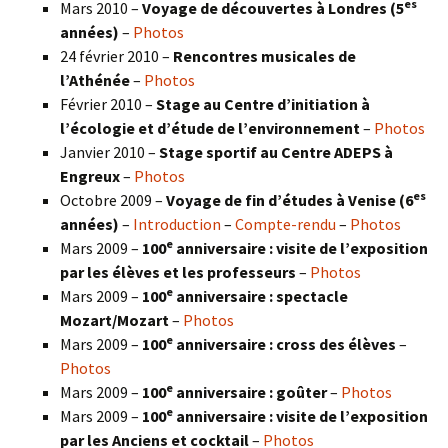
es
Mars 2010 –
Voyage de découvertes à Londres
(5
années)
–
Photos
24 février 2010 –
Rencontres musicales de
l’Athénée
–
Photos
Février 2010 –
Stage au Centre d’initiation à
l’écologie et d’étude de l’environnement
–
Photos
Janvier 2010 –
Stage sportif au Centre ADEPS à
Engreux
–
Photos
es
Octobre 2009 –
Voyage de fin d’études à Venise (6
années)
–
Introduction
–
Compte-rendu
–
Photos
e
Mars 2009 –
100
anniversaire : visite de l’exposition
par les élèves et les professeurs
–
Photos
e
Mars 2009 –
100
anniversaire : spectacle
Mozart/Mozart
–
Photos
e
Mars 2009 –
100
anniversaire : cross des élèves
–
Photos
e
Mars 2009 –
100
anniversaire : goûter
–
Photos
e
Mars 2009 –
100
anniversaire : visite de l’exposition
par les Anciens et cocktail
–
Photos