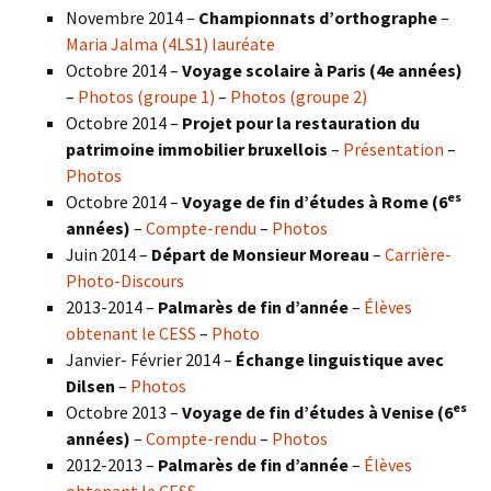
Novembre 2014 –
Championnats d’orthographe
–
Maria Jalma (4LS1) lauréate
Octobre 2014 –
Voyage scolaire à Paris (4e années)
–
Photos (groupe 1)
–
Photos (groupe 2)
Octobre 2014 –
Projet pour la restauration du
patrimoine immobilier bruxellois
–
Présentation
–
Photos
es
Octobre 2014 –
Voyage de fin d’études à Rome (6
années)
–
Compte-rendu
–
Photos
Juin 2014 –
Départ de Monsieur Moreau
–
Carrière-
Photo-Discours
2013-2014 –
Palmarès de fin d’année
–
Élèves
obtenant le CESS
–
Photo
Janvier- Février 2014 –
Échange linguistique avec
Dilsen
–
Photos
es
Octobre 2013 –
Voyage de fin d’études à Venise (6
années)
–
Compte-rendu
–
Photos
2012-2013 –
Palmarès de fin d’année
–
Élèves
obtenant le CESS