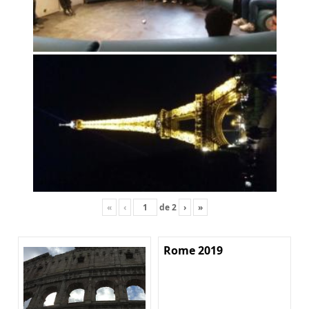
«
‹
de
2
›
»
Rome 2019