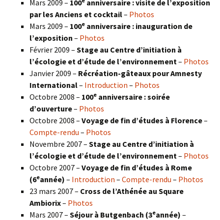
e
Mars 2009 –
100
anniversaire : visite de l’exposition
par les Anciens et cocktail
–
Photos
e
Mars 2009 –
100
anniversaire : inauguration de
l’exposition
–
Photos
Février 2009 –
Stage au Centre d’initiation à
l’écologie et d’étude de l’environnement
–
Photos
Janvier 2009 –
Récréation-gâteaux pour Amnesty
International
–
Introduction
–
Photos
e
Octobre 2008 –
100
anniversaire : soirée
d’ouverture
–
Photos
Octobre 2008 –
Voyage de fin d’études à Florence
–
Compte-rendu
–
Photos
Novembre 2007 –
Stage au Centre d’initiation à
l’écologie et d’étude de l’environnement
–
Photos
Octobre 2007 –
Voyage de fin d’études à Rome
e
(6
année)
–
Introduction
–
Compte-rendu
–
Photos
23 mars 2007 –
Cross de l’Athénée au Square
Ambiorix
–
Photos
e
Mars 2007 –
Séjour à Butgenbach (3
année)
–