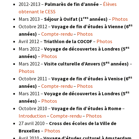
2012-2013 –
Palmarès de fin d’année
–
Élèves
obtenant le CESS
res
Mars 2013 –
Séjour à Ovifat (1
années)
–
Photos
es
Octobre 2012 –
Voyage de fin d’études à Vienne (6
années)
–
Compte-rendu
–
Photos
Avril 2012 –
Triathlon de la COCOF
–
Photos
es
Mars 2012 –
Voyage de découvertes à Londres (5
années)
–
Photos
es
Mars 2012 –
Visite culturelle d’Anvers (5
années)
–
Photos
es
Octobre 2011 –
Voyage de fin d’études à Venise (6
années)
–
Compte-rendu
–
Photos
es
Mars 2011 –
Voyage de découvertes à Londres (5
années)
–
Photos
Octobre 2010 –
Voyage de fin d’études à Rome
–
Introduction
–
Compte-rendu
–
Photos
27 avril 2010 –
Cross des écoles de la Ville de
Bruxelles
–
Photos
Avril 2010 –
Voyage d’études culturel à Amsterdam