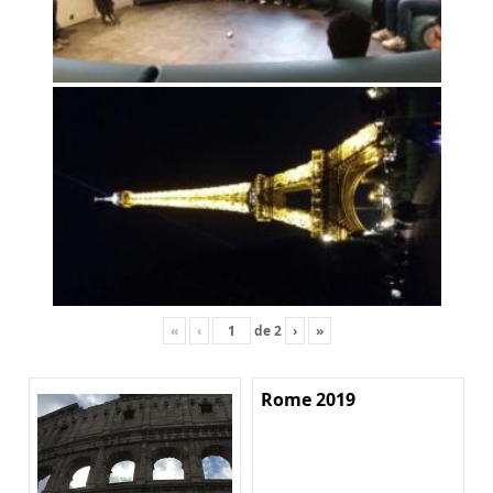
«
‹
de
2
›
»
Rome 2019