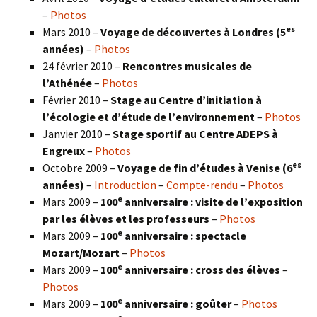
–
Photos
es
Mars 2010 –
Voyage de découvertes à Londres
(5
années)
–
Photos
24 février 2010 –
Rencontres musicales de
l’Athénée
–
Photos
Février 2010 –
Stage au Centre d’initiation à
l’écologie et d’étude de l’environnement
–
Photos
Janvier 2010 –
Stage sportif au Centre ADEPS à
Engreux
–
Photos
es
Octobre 2009 –
Voyage de fin d’études à Venise (6
années)
–
Introduction
–
Compte-rendu
–
Photos
e
Mars 2009 –
100
anniversaire : visite de l’exposition
par les élèves et les professeurs
–
Photos
e
Mars 2009 –
100
anniversaire : spectacle
Mozart/Mozart
–
Photos
e
Mars 2009 –
100
anniversaire : cross des élèves
–
Photos
e
Mars 2009 –
100
anniversaire : goûter
–
Photos