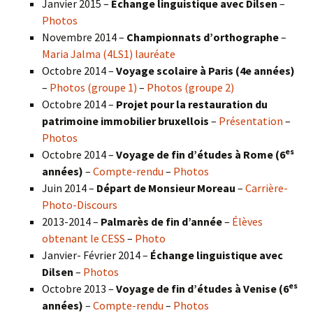
Janvier 2015 –
Échange linguistique avec Dilsen
–
Photos
Novembre 2014 –
Championnats d’orthographe
–
Maria Jalma (4LS1) lauréate
Octobre 2014 –
Voyage scolaire à Paris (4e années)
–
Photos (groupe 1)
–
Photos (groupe 2)
Octobre 2014 –
Projet pour la restauration du
patrimoine immobilier bruxellois
–
Présentation
–
Photos
es
Octobre 2014 –
Voyage de fin d’études à Rome (6
années)
–
Compte-rendu
–
Photos
Juin 2014 –
Départ de Monsieur Moreau
–
Carrière-
Photo-Discours
2013-2014 –
Palmarès de fin d’année
–
Élèves
obtenant le CESS
–
Photo
Janvier- Février 2014 –
Échange linguistique avec
Dilsen
–
Photos
es
Octobre 2013 –
Voyage de fin d’études à Venise (6
années)
–
Compte-rendu
–
Photos