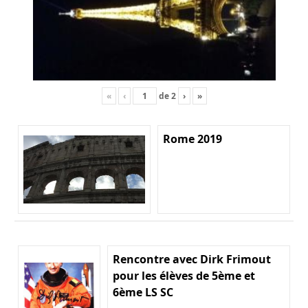
«
‹
de
2
›
»
Rome 2019
Rencontre avec Dirk Frimout
pour les élèves de 5ème et
6ème LS SC