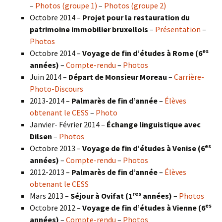
–
Photos (groupe 1)
–
Photos (groupe 2)
Octobre 2014 –
Projet pour la restauration du
patrimoine immobilier bruxellois
–
Présentation
–
Photos
es
Octobre 2014 –
Voyage de fin d’études à Rome (6
années)
–
Compte-rendu
–
Photos
Juin 2014 –
Départ de Monsieur Moreau
–
Carrière-
Photo-Discours
2013-2014 –
Palmarès de fin d’année
–
Élèves
obtenant le CESS
–
Photo
Janvier- Février 2014 –
Échange linguistique avec
Dilsen
–
Photos
es
Octobre 2013 –
Voyage de fin d’études à Venise (6
années)
–
Compte-rendu
–
Photos
2012-2013 –
Palmarès de fin d’année
–
Élèves
obtenant le CESS
res
Mars 2013 –
Séjour à Ovifat (1
années)
–
Photos
es
Octobre 2012 –
Voyage de fin d’études à Vienne (6
années)
–
Compte-rendu
–
Photos