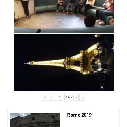
«
‹
de
2
›
»
Rome 2019