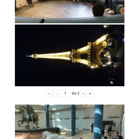
«
‹
de
2
›
»