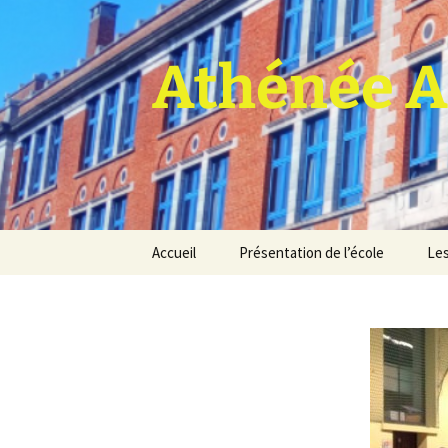
Athénée A
Aller
Accueil
Présentation de l’école
Les
au
contenu
Pro