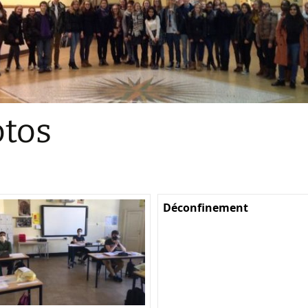
Sections
Initiatives pédagogiques
Stage d’écologie
Examens 3e degr
Les échanges
tos
linguistiques
Méthode de travai
Déconfinement