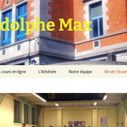
dolphe Max
 cours en ligne
L’Athénée
Notre équipe
Vie de l’école
jet d’établissement
Espace professeurs
Projets éducatif et
pédagogique
Service de médiation
Règlement d’ordre
intérieur
Les Anciens
Règlement général des
Conseil de participation
études