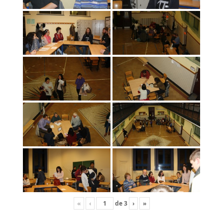
«
‹
de
3
›
»