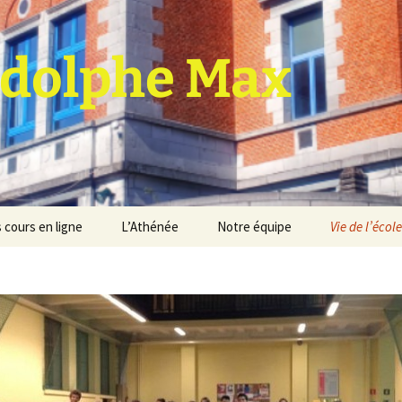
dolphe Max
 cours en ligne
L’Athénée
Notre équipe
Vie de l’école
jet d’établissement
Espace professeurs
Projets éducatif et
pédagogique
Service de médiation
Règlement d’ordre
intérieur
Les Anciens
Règlement général des
Conseil de participation
études