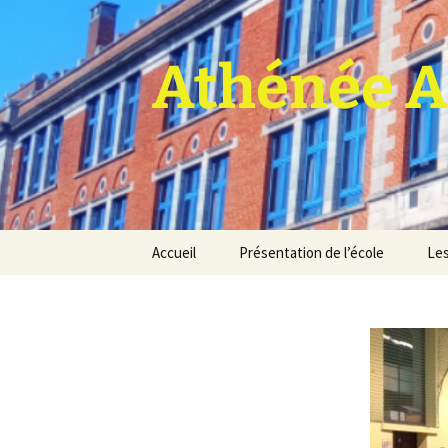
Athénée A
Aller
Accueil
Présentation de l’école
Les
au
contenu
Pro