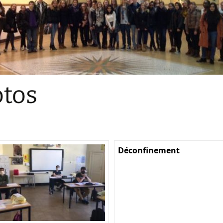
Sections
Initiatives pédagogiques
Stage d’écologie
Examens 3e degr
Les échanges
tos
linguistiques
Méthode de travai
Déconfinement