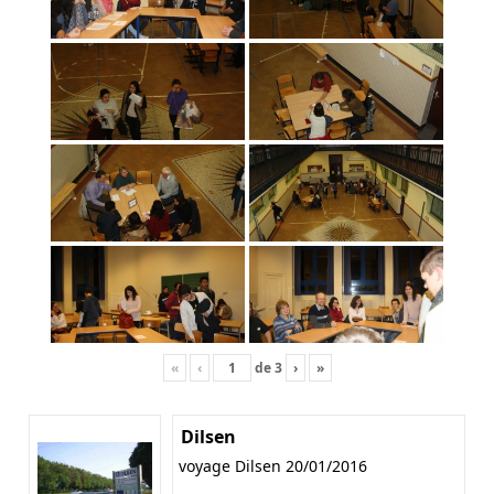
«
‹
de
3
›
»
Dilsen
voyage Dilsen 20/01/2016