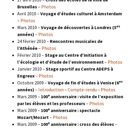
Bruxelles
–
Photos
Avril 2010 –
Voyage d’études culturel à Amsterdam
–
Photos
es
Mars 2010 –
Voyage de découvertes à Londres
(5
années)
–
Photos
24 février 2010 –
Rencontres musicales de
l’Athénée
–
Photos
Février 2010 –
Stage au Centre d’initiation à
l’écologie et d’étude de l’environnement
–
Photos
Janvier 2010 –
Stage sportif au Centre ADEPS à
Engreux
–
Photos
es
Octobre 2009 –
Voyage de fin d’études à Venise (6
années)
–
Introduction
–
Compte-rendu
–
Photos
e
Mars 2009 –
100
anniversaire : visite de l’exposition
par les élèves et les professeurs
–
Photos
e
Mars 2009 –
100
anniversaire : spectacle
Mozart/Mozart
–
Photos
e
Mars 2009 –
100
anniversaire : cross des élèves
–