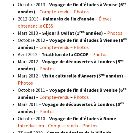
es
Octobre 2013 –
Voyage de fin d’études à Venise (6
années)
–
Compte-rendu
–
Photos
2012-2013 –
Palmarès de fin d’année
–
Élèves
obtenant le CESS
res
Mars 2013 –
Séjour à Ovifat (1
années)
–
Photos
es
Octobre 2012 –
Voyage de fin d’études à Vienne (6
années)
–
Compte-rendu
–
Photos
Avril 2012 –
Triathlon de la COCOF
–
Photos
es
Mars 2012 –
Voyage de découvertes à Londres (5
années)
–
Photos
es
Mars 2012 –
Visite culturelle d’Anvers (5
années)
–
Photos
es
Octobre 2011 –
Voyage de fin d’études à Venise (6
années)
–
Compte-rendu
–
Photos
es
Mars 2011 –
Voyage de découvertes à Londres (5
années)
–
Photos
Octobre 2010 –
Voyage de fin d’études à Rome
–
Introduction
–
Compte-rendu
–
Photos
27 avril 2010 –
Cross des écoles de la Ville de