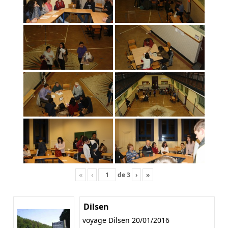
«
‹
de
3
›
»
Dilsen
voyage Dilsen 20/01/2016