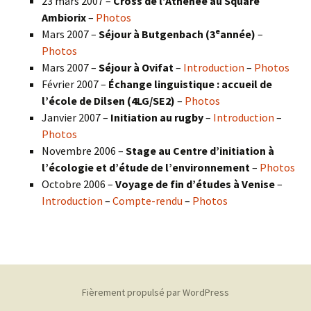
23 mars 2007 –
Cross de l’Athénée au Square
Ambiorix
–
Photos
e
Mars 2007 –
Séjour à Butgenbach (3
année)
–
Photos
Mars 2007 –
Séjour à Ovifat
–
Introduction
–
Photos
Février 2007 –
Échange linguistique : accueil de
l’école de Dilsen (4LG/SE2)
–
Photos
Janvier 2007 –
Initiation au rugby
–
Introduction
–
Photos
Novembre 2006 –
Stage au Centre d’initiation à
l’écologie et d’étude de l’environnement
–
Photos
Octobre 2006 –
Voyage de fin d’études à Venise
–
Introduction
–
Compte-rendu
–
Photos
Fièrement propulsé par WordPress