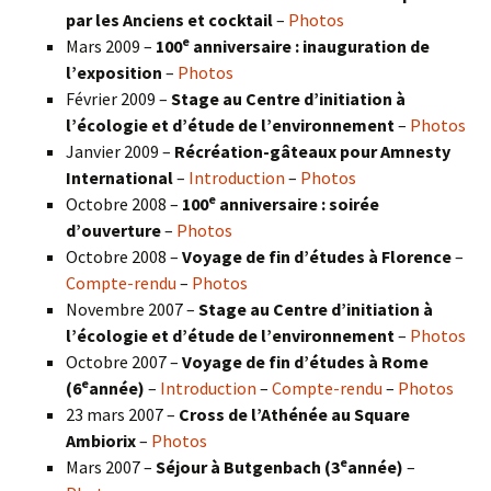
par les Anciens et cocktail
–
Photos
e
Mars 2009 –
100
anniversaire : inauguration de
l’exposition
–
Photos
Février 2009 –
Stage au Centre d’initiation à
l’écologie et d’étude de l’environnement
–
Photos
Janvier 2009 –
Récréation-gâteaux pour Amnesty
International
–
Introduction
–
Photos
e
Octobre 2008 –
100
anniversaire : soirée
d’ouverture
–
Photos
Octobre 2008 –
Voyage de fin d’études à Florence
–
Compte-rendu
–
Photos
Novembre 2007 –
Stage au Centre d’initiation à
l’écologie et d’étude de l’environnement
–
Photos
Octobre 2007 –
Voyage de fin d’études à Rome
e
(6
année)
–
Introduction
–
Compte-rendu
–
Photos
23 mars 2007 –
Cross de l’Athénée au Square
Ambiorix
–
Photos
e
Mars 2007 –
Séjour à Butgenbach (3
année)
–