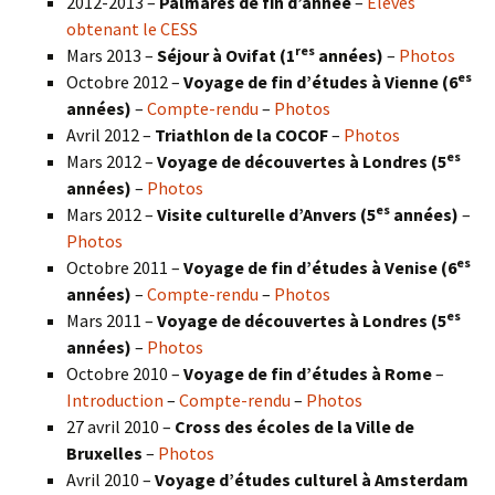
2012-2013 –
Palmarès de fin d’année
–
Élèves
obtenant le CESS
res
Mars 2013 –
Séjour à Ovifat (1
années)
–
Photos
es
Octobre 2012 –
Voyage de fin d’études à Vienne (6
années)
–
Compte-rendu
–
Photos
Avril 2012 –
Triathlon de la COCOF
–
Photos
es
Mars 2012 –
Voyage de découvertes à Londres (5
années)
–
Photos
es
Mars 2012 –
Visite culturelle d’Anvers (5
années)
–
Photos
es
Octobre 2011 –
Voyage de fin d’études à Venise (6
années)
–
Compte-rendu
–
Photos
es
Mars 2011 –
Voyage de découvertes à Londres (5
années)
–
Photos
Octobre 2010 –
Voyage de fin d’études à Rome
–
Introduction
–
Compte-rendu
–
Photos
27 avril 2010 –
Cross des écoles de la Ville de
Bruxelles
–
Photos
Avril 2010 –
Voyage d’études culturel à Amsterdam