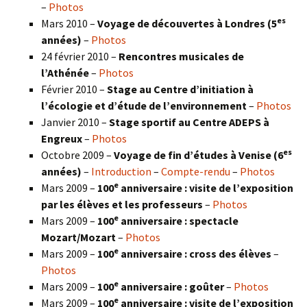
–
Photos
es
Mars 2010 –
Voyage de découvertes à Londres
(5
années)
–
Photos
24 février 2010 –
Rencontres musicales de
l’Athénée
–
Photos
Février 2010 –
Stage au Centre d’initiation à
l’écologie et d’étude de l’environnement
–
Photos
Janvier 2010 –
Stage sportif au Centre ADEPS à
Engreux
–
Photos
es
Octobre 2009 –
Voyage de fin d’études à Venise (6
années)
–
Introduction
–
Compte-rendu
–
Photos
e
Mars 2009 –
100
anniversaire : visite de l’exposition
par les élèves et les professeurs
–
Photos
e
Mars 2009 –
100
anniversaire : spectacle
Mozart/Mozart
–
Photos
e
Mars 2009 –
100
anniversaire : cross des élèves
–
Photos
e
Mars 2009 –
100
anniversaire : goûter
–
Photos
e
Mars 2009 –
100
anniversaire : visite de l’exposition