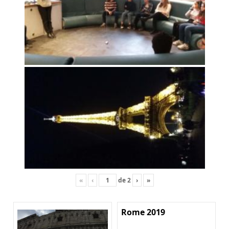
«
‹
de
2
›
»
Rome 2019