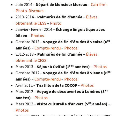
Juin 2014 –
Départ de Monsieur Moreau
–
Carrière-
Photo-Discours
2013-2014 –
Palmarès de fin d’année
–
Élèves
obtenant le CESS
–
Photo
Janvier- Février 2014 –
Échange linguistique avec
Dilsen
–
Photos
es
Octobre 2013 –
Voyage de fin d’études à Venise (6
années)
–
Compte-rendu
–
Photos
2012-2013 –
Palmarès de fin d’année
–
Élèves
obtenant le CESS
res
Mars 2013 –
Séjour à Ovifat (1
années)
–
Photos
es
Octobre 2012 –
Voyage de fin d’études à Vienne (6
années)
–
Compte-rendu
–
Photos
Avril 2012 –
Triathlon de la COCOF
–
Photos
es
Mars 2012 –
Voyage de découvertes à Londres (5
années)
–
Photos
es
Mars 2012 –
Visite culturelle d’Anvers (5
années)
–
Photos
es