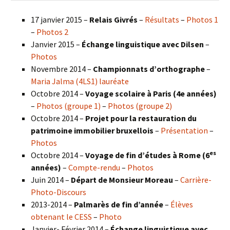
17 janvier 2015 –
Relais Givrés
–
Résultats
–
Photos 1
–
Photos 2
Janvier 2015 –
Échange linguistique avec Dilsen
–
Photos
Novembre 2014 –
Championnats d’orthographe
–
Maria Jalma (4LS1) lauréate
Octobre 2014 –
Voyage scolaire à Paris (4e années)
–
Photos (groupe 1)
–
Photos (groupe 2)
Octobre 2014 –
Projet pour la restauration du
patrimoine immobilier bruxellois
–
Présentation
–
Photos
es
Octobre 2014 –
Voyage de fin d’études à Rome (6
années)
–
Compte-rendu
–
Photos
Juin 2014 –
Départ de Monsieur Moreau
–
Carrière-
Photo-Discours
2013-2014 –
Palmarès de fin d’année
–
Élèves
obtenant le CESS
–
Photo
Janvier- Février 2014 –
Échange linguistique avec