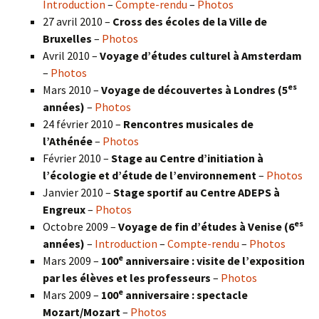
Introduction
–
Compte-rendu
–
Photos
27 avril 2010 –
Cross des écoles de la Ville de
Bruxelles
–
Photos
Avril 2010 –
Voyage d’études culturel à Amsterdam
–
Photos
es
Mars 2010 –
Voyage de découvertes à Londres
(5
années)
–
Photos
24 février 2010 –
Rencontres musicales de
l’Athénée
–
Photos
Février 2010 –
Stage au Centre d’initiation à
l’écologie et d’étude de l’environnement
–
Photos
Janvier 2010 –
Stage sportif au Centre ADEPS à
Engreux
–
Photos
es
Octobre 2009 –
Voyage de fin d’études à Venise (6
années)
–
Introduction
–
Compte-rendu
–
Photos
e
Mars 2009 –
100
anniversaire : visite de l’exposition
par les élèves et les professeurs
–
Photos
e
Mars 2009 –
100
anniversaire : spectacle
Mozart/Mozart
–
Photos