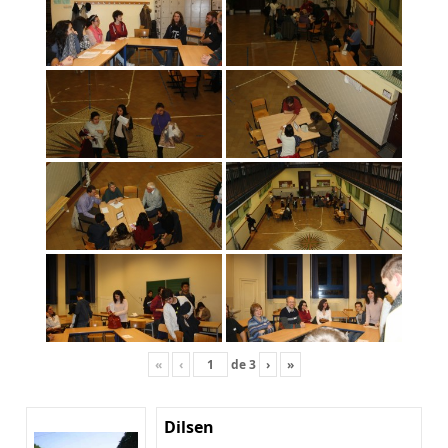
«
‹
de
3
›
»
Dilsen