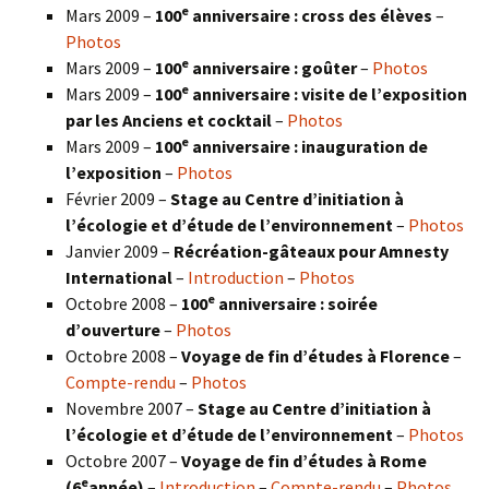
e
Mars 2009 –
100
anniversaire : cross des élèves
–
Photos
e
Mars 2009 –
100
anniversaire : goûter
–
Photos
e
Mars 2009 –
100
anniversaire : visite de l’exposition
par les Anciens et cocktail
–
Photos
e
Mars 2009 –
100
anniversaire : inauguration de
l’exposition
–
Photos
Février 2009 –
Stage au Centre d’initiation à
l’écologie et d’étude de l’environnement
–
Photos
Janvier 2009 –
Récréation-gâteaux pour Amnesty
International
–
Introduction
–
Photos
e
Octobre 2008 –
100
anniversaire : soirée
d’ouverture
–
Photos
Octobre 2008 –
Voyage de fin d’études à Florence
–
Compte-rendu
–
Photos
Novembre 2007 –
Stage au Centre d’initiation à
l’écologie et d’étude de l’environnement
–
Photos
Octobre 2007 –
Voyage de fin d’études à Rome
e
(6
année)
–
Introduction
–
Compte-rendu
–
Photos