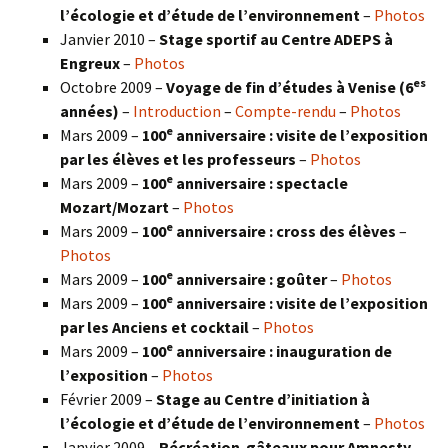
l’écologie et d’étude de l’environnement
–
Photos
Janvier 2010 –
Stage sportif au Centre ADEPS à
Engreux
–
Photos
es
Octobre 2009 –
Voyage de fin d’études à Venise (6
années)
–
Introduction
–
Compte-rendu
–
Photos
e
Mars 2009 –
100
anniversaire : visite de l’exposition
par les élèves et les professeurs
–
Photos
e
Mars 2009 –
100
anniversaire : spectacle
Mozart/Mozart
–
Photos
e
Mars 2009 –
100
anniversaire : cross des élèves
–
Photos
e
Mars 2009 –
100
anniversaire : goûter
–
Photos
e
Mars 2009 –
100
anniversaire : visite de l’exposition
par les Anciens et cocktail
–
Photos
e
Mars 2009 –
100
anniversaire : inauguration de
l’exposition
–
Photos
Février 2009 –
Stage au Centre d’initiation à
l’écologie et d’étude de l’environnement
–
Photos
Janvier 2009 –
Récréation-gâteaux pour Amnesty