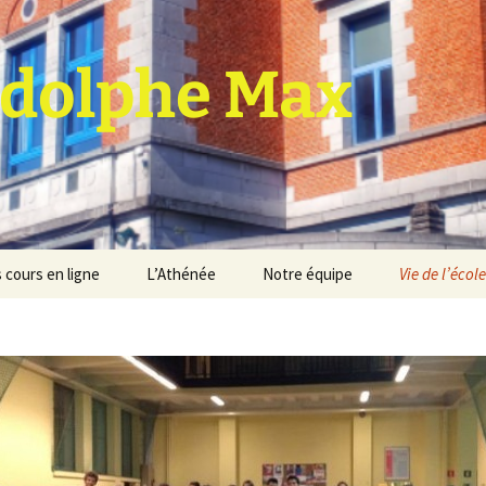
dolphe Max
 cours en ligne
L’Athénée
Notre équipe
Vie de l’école
jet d’établissement
Espace professeurs
Projets éducatif et
pédagogique
Service de médiation
Règlement d’ordre
intérieur
Les Anciens
Règlement général des
Conseil de participation
études