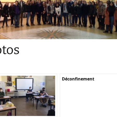
Sections
Initiatives pédagogiques
Stage d’écologie
Examens 3e degr
Les échanges
tos
linguistiques
Méthode de travai
Déconfinement