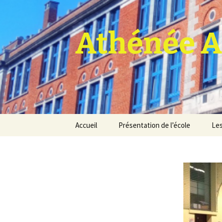
Athénée A
Aller
Accueil
Présentation de l’école
Les
au
contenu
Pro