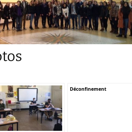
Sections
Initiatives pédagogiques
Stage d’écologie
Examens 3e degr
Les échanges
tos
linguistiques
Méthode de travai
Déconfinement