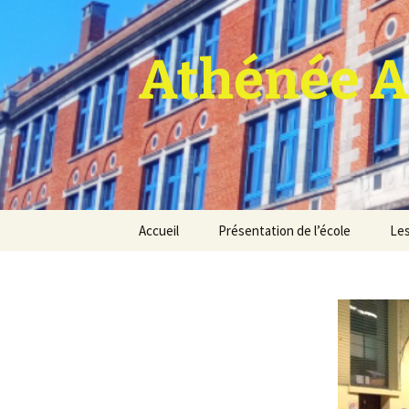
Athénée A
Aller
Accueil
Présentation de l’école
Les
au
contenu
Pro