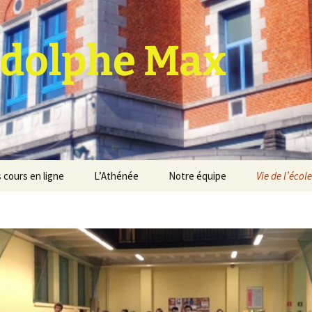
dolphe Max
 cours en ligne
L’Athénée
Notre équipe
Vie de l’école
jet d’établissement
Espace professeurs
Projets éducatif et
pédagogique
Service de médiation
Règlement d’ordre
intérieur
Les Anciens
Règlement général des
Conseil de participation
études