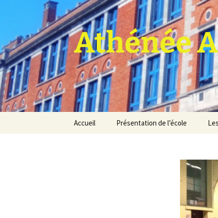
Athénée A
Aller
Accueil
Présentation de l’école
Les
au
contenu
Pro