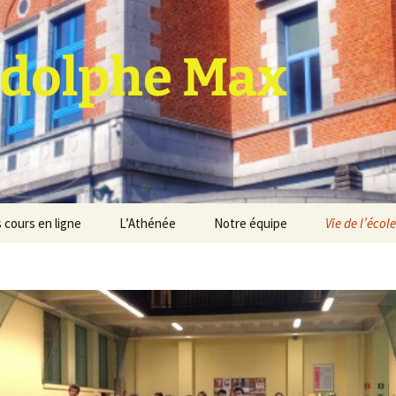
dolphe Max
 cours en ligne
L’Athénée
Notre équipe
Vie de l’école
jet d’établissement
Espace professeurs
Projets éducatif et
pédagogique
Service de médiation
Règlement d’ordre
intérieur
Les Anciens
Règlement général des
Conseil de participation
études