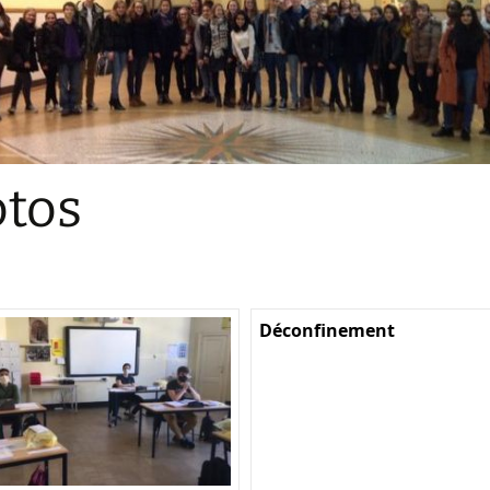
Sections
Initiatives pédagogiques
Stage d’écologie
Examens 3e degr
Les échanges
tos
linguistiques
Méthode de travai
Déconfinement