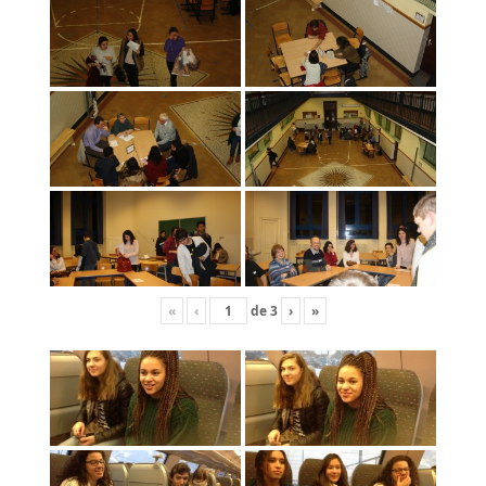
«
‹
de
3
›
»