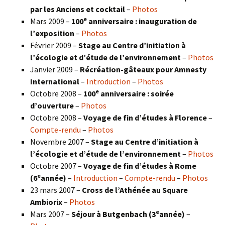
par les Anciens et cocktail
–
Photos
e
Mars 2009 –
100
anniversaire : inauguration de
l’exposition
–
Photos
Février 2009 –
Stage au Centre d’initiation à
l’écologie et d’étude de l’environnement
–
Photos
Janvier 2009 –
Récréation-gâteaux pour Amnesty
International
–
Introduction
–
Photos
e
Octobre 2008 –
100
anniversaire : soirée
d’ouverture
–
Photos
Octobre 2008 –
Voyage de fin d’études à Florence
–
Compte-rendu
–
Photos
Novembre 2007 –
Stage au Centre d’initiation à
l’écologie et d’étude de l’environnement
–
Photos
Octobre 2007 –
Voyage de fin d’études à Rome
e
(6
année)
–
Introduction
–
Compte-rendu
–
Photos
23 mars 2007 –
Cross de l’Athénée au Square
Ambiorix
–
Photos
e
Mars 2007 –
Séjour à Butgenbach (3
année)
–