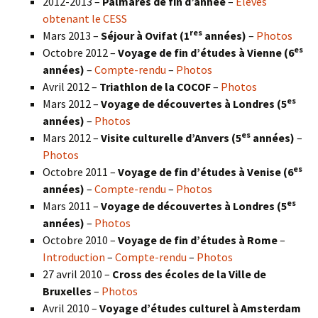
2012-2013 –
Palmarès de fin d’année
–
Élèves
obtenant le CESS
res
Mars 2013 –
Séjour à Ovifat (1
années)
–
Photos
es
Octobre 2012 –
Voyage de fin d’études à Vienne (6
années)
–
Compte-rendu
–
Photos
Avril 2012 –
Triathlon de la COCOF
–
Photos
es
Mars 2012 –
Voyage de découvertes à Londres (5
années)
–
Photos
es
Mars 2012 –
Visite culturelle d’Anvers (5
années)
–
Photos
es
Octobre 2011 –
Voyage de fin d’études à Venise (6
années)
–
Compte-rendu
–
Photos
es
Mars 2011 –
Voyage de découvertes à Londres (5
années)
–
Photos
Octobre 2010 –
Voyage de fin d’études à Rome
–
Introduction
–
Compte-rendu
–
Photos
27 avril 2010 –
Cross des écoles de la Ville de
Bruxelles
–
Photos
Avril 2010 –
Voyage d’études culturel à Amsterdam