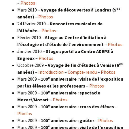
–
Photos
es
Mars 2010 –
Voyage de découvertes à Londres
(5
années)
–
Photos
24 février 2010 –
Rencontres musicales de
l’Athénée
–
Photos
Février 2010 –
Stage au Centre d’initiation à
l’écologie et d’étude de l’environnement
–
Photos
Janvier 2010 –
Stage sportif au Centre ADEPS à
Engreux
–
Photos
es
Octobre 2009 –
Voyage de fin d’études à Venise (6
années)
–
Introduction
–
Compte-rendu
–
Photos
e
Mars 2009 –
100
anniversaire : visite de l’exposition
par les élèves et les professeurs
–
Photos
e
Mars 2009 –
100
anniversaire : spectacle
Mozart/Mozart
–
Photos
e
Mars 2009 –
100
anniversaire : cross des élèves
–
Photos
e
Mars 2009 –
100
anniversaire : goûter
–
Photos
e
Mars 2009 –
100
anniversaire : visite de l’exposition