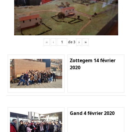
«
‹
de
3
›
»
Zottegem 14 février
2020
Gand 4 février 2020