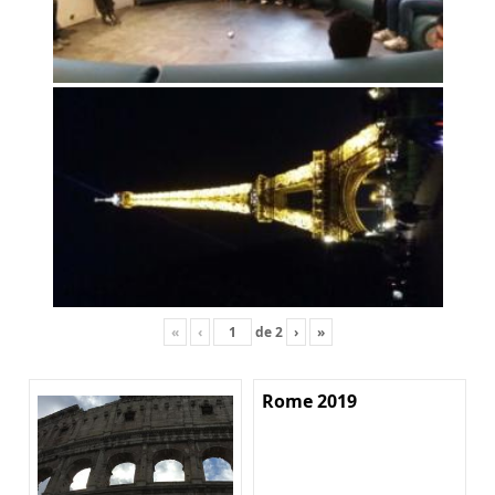
«
‹
de
2
›
»
Rome 2019