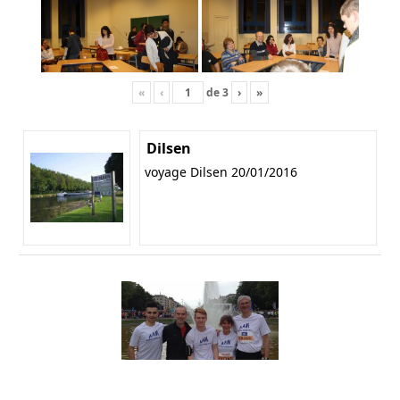
«
‹
de
3
›
»
Dilsen
voyage Dilsen 20/01/2016