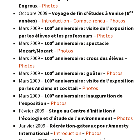
Engreux
–
Photos
es
Octobre 2009 –
Voyage de fin d’études à Venise (6
années)
–
Introduction
–
Compte-rendu
–
Photos
e
Mars 2009 –
100
anniversaire : visite de l’exposition
par les élèves et les professeurs
–
Photos
e
Mars 2009 –
100
anniversaire : spectacle
Mozart/Mozart
–
Photos
e
Mars 2009 –
100
anniversaire : cross des élèves
–
Photos
e
Mars 2009 –
100
anniversaire : goûter
–
Photos
e
Mars 2009 –
100
anniversaire : visite de l’exposition
par les Anciens et cocktail
–
Photos
e
Mars 2009 –
100
anniversaire : inauguration de
l’exposition
–
Photos
Février 2009 –
Stage au Centre d’initiation à
l’écologie et d’étude de l’environnement
–
Photos
Janvier 2009 –
Récréation-gâteaux pour Amnesty
International
–
Introduction
–
Photos
e