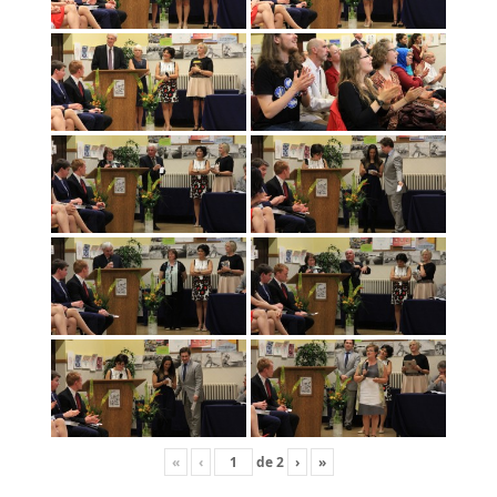
«
‹
de
2
›
»