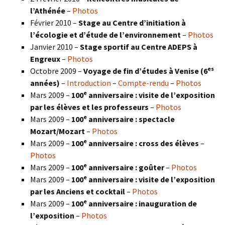
l’Athénée
–
Photos
Février 2010 –
Stage au Centre d’initiation à
l’écologie et d’étude de l’environnement
–
Photos
Janvier 2010 –
Stage sportif au Centre ADEPS à
Engreux
–
Photos
es
Octobre 2009 –
Voyage de fin d’études à Venise (6
années)
–
Introduction
–
Compte-rendu
–
Photos
e
Mars 2009 –
100
anniversaire : visite de l’exposition
par les élèves et les professeurs
–
Photos
e
Mars 2009 –
100
anniversaire : spectacle
Mozart/Mozart
–
Photos
e
Mars 2009 –
100
anniversaire : cross des élèves
–
Photos
e
Mars 2009 –
100
anniversaire : goûter
–
Photos
e
Mars 2009 –
100
anniversaire : visite de l’exposition
par les Anciens et cocktail
–
Photos
e
Mars 2009 –
100
anniversaire : inauguration de
l’exposition
–
Photos